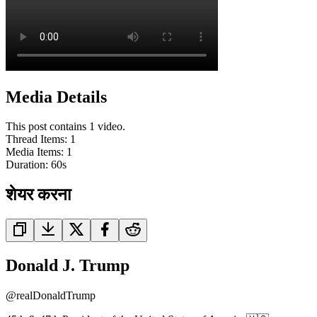
Media Details
This post contains 1 video.
Thread Items
:
1
Media Items
:
1
Duration:
60
s
शेयर करना
Donald J. Trump
@
realDonaldTrump