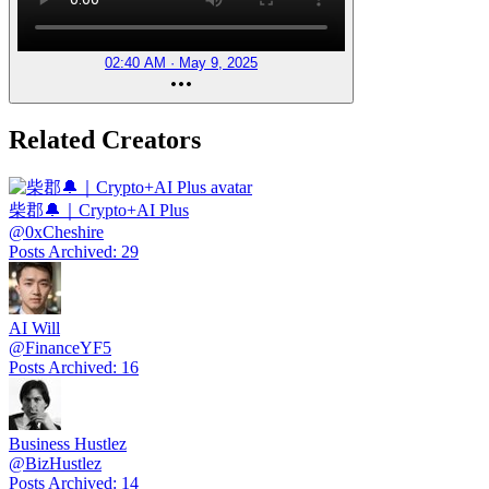
02:40 AM · May 9, 2025
Related Creators
柴郡🔔｜Crypto+AI Plus
@
0xCheshire
Posts Archived
:
29
AI Will
@
FinanceYF5
Posts Archived
:
16
Business Hustlez
@
BizHustlez
Posts Archived
:
14