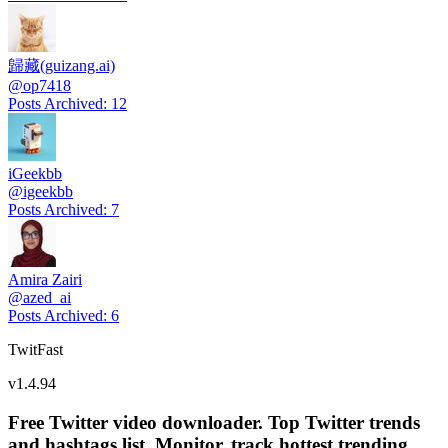
歸藏(guizang.ai)
@
op7418
Posts Archived
:
12
iGeekbb
@
igeekbb
Posts Archived
:
7
Amira Zairi
@
azed_ai
Posts Archived
:
6
TwitFast
v
1.4.94
Free Twitter video downloader. Top Twitter trends
and hashtags list, Monitor, track hottest trending