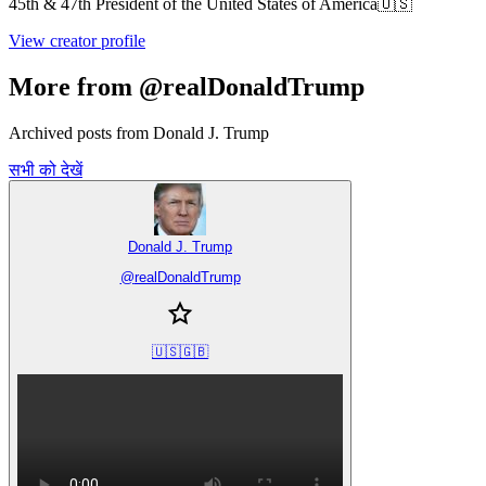
45th & 47th President of the United States of America🇺🇸
View creator profile
More from @realDonaldTrump
Archived posts from Donald J. Trump
सभी को देखें
Donald J. Trump
@
realDonaldTrump
🇺🇸🇬🇧