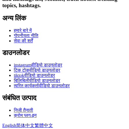
topics, hashtags.
अन्य लिंक
हमारे बारे में
गोपनीयता नीति
सेवा की शर्तें
डाउनलोडर
instagramवीडियो डाउनलोडर
टिक टोकवीडियो डाउनलोडर
tiktokवीडियो डाउनलोडर
बिलिबिलीवीडियो डाउनलोडर
त्वरित कार्यकर्तावीडियो डाउनलोडर
संबंधित उत्पाद
निजी तैनाती
क्रोम प्लग-इन
English
简体中文
繁體中文