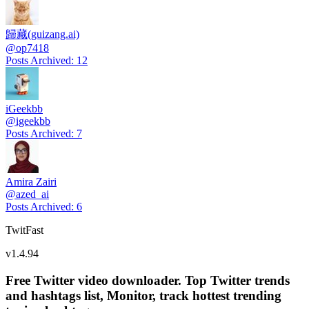
歸藏(guizang.ai)
@
op7418
Posts Archived
:
12
iGeekbb
@
igeekbb
Posts Archived
:
7
Amira Zairi
@
azed_ai
Posts Archived
:
6
TwitFast
v
1.4.94
Free Twitter video downloader. Top Twitter trends
and hashtags list, Monitor, track hottest trending