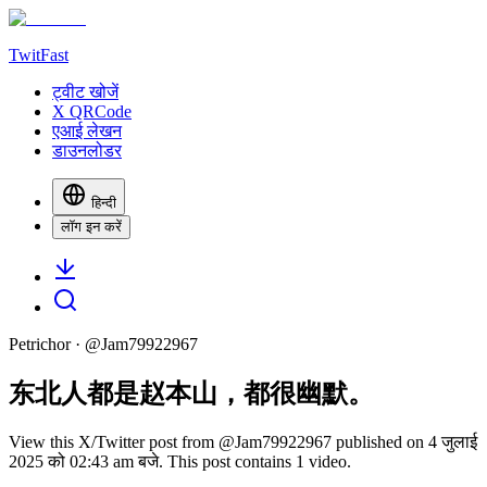
TwitFast
ट्वीट खोजें
X QRCode
एआई लेखन
डाउनलोडर
हिन्दी
लॉग इन करें
Petrichor
· @
Jam79922967
东北人都是赵本山，都很幽默。
View this X/Twitter post from @Jam79922967 published on 4 जुलाई
2025 को 02:43 am बजे. This post contains 1 video.