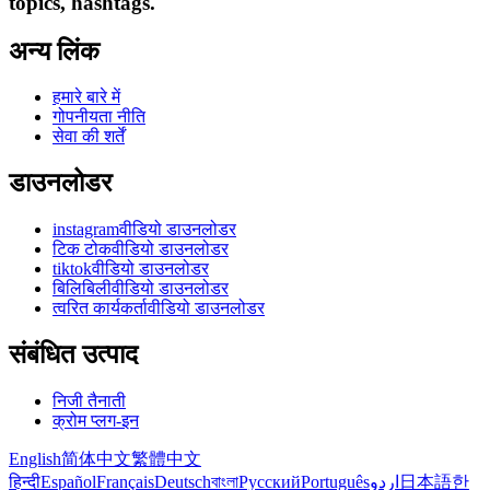
topics, hashtags.
अन्य लिंक
हमारे बारे में
गोपनीयता नीति
सेवा की शर्तें
डाउनलोडर
instagramवीडियो डाउनलोडर
टिक टोकवीडियो डाउनलोडर
tiktokवीडियो डाउनलोडर
बिलिबिलीवीडियो डाउनलोडर
त्वरित कार्यकर्तावीडियो डाउनलोडर
संबंधित उत्पाद
निजी तैनाती
क्रोम प्लग-इन
English
简体中文
繁體中文
हिन्दी
Español
Français
Deutsch
বাংলা
Русский
Português
اردو
日本語
한