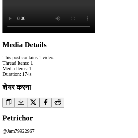
Media Details
This post contains 1 video.
Thread Items
:
1
Media Items
:
1
Duration:
174
s
शेयर करना
Petrichor
@
Jam79922967