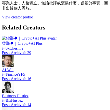
專業人士，人格獨立。無論批評或褒揚什麽，皆基於事實，而
非出於個人恩怨。
View creator profile
Related Creators
柴郡🔔｜Crypto+AI Plus
@
0xCheshire
Posts Archived
:
29
AI Will
@
FinanceYF5
Posts Archived
:
16
Business Hustlez
@
BizHustlez
Posts Archived
:
14