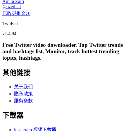
Amira Zairi
@
azed_ai
已收录推文
:
6
TwitFast
v
1.4.94
Free Twitter video downloader. Top Twitter trends
and hashtags list, Monitor, track hottest trending
topics, hashtags.
其他链接
关于我们
隐私政策
服务条款
下载器
instagram 视频下载器