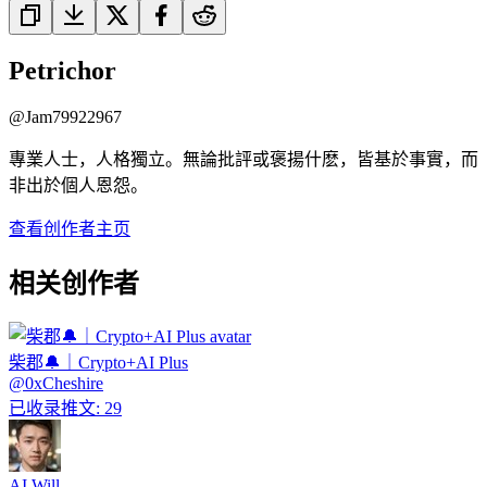
Petrichor
@
Jam79922967
專業人士，人格獨立。無論批評或褒揚什麽，皆基於事實，而
非出於個人恩怨。
查看创作者主页
相关创作者
柴郡🔔｜Crypto+AI Plus
@
0xCheshire
已收录推文
:
29
AI Will