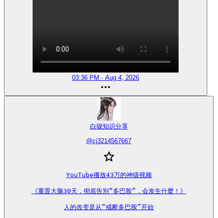
03:36 PM · Aug 4, 2026
白骏知识分享
@
cj3214567667
YouTube播放43万的神级视频

《重置大脑30天，彻底告別“多巴胺”，会发生什麼！》

人的改变是从“戒断多巴胺”开始
