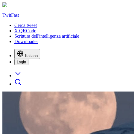
TwitFast
Cerca tweet
X QRCode
Scrittura dell'intelligenza artificiale
Downloader
Italiano
Login