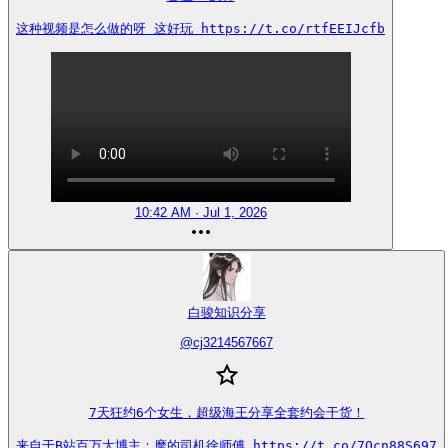
这种视频是怎么做的呀 这好玩 https://t.co/rtfEEIJcfb
10:42 AM · Jul 1, 2026
白骏知识分享
@
cj3214567667
7天狂约6个女生，超级海王分享全套约会干货！

来自于B站百万大博主：摩的司机徐师傅 https://t.co/7Qcn88S697