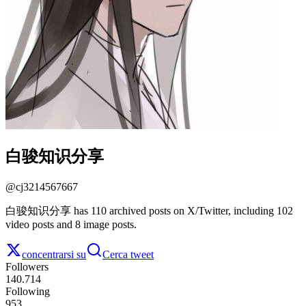
白骏知识分享
@
cj3214567667
白骏知识分享 has 110 archived posts on X/Twitter, including 102
video posts and 8 image posts.
concentrarsi su
Cerca tweet
Followers
140.714
Following
953