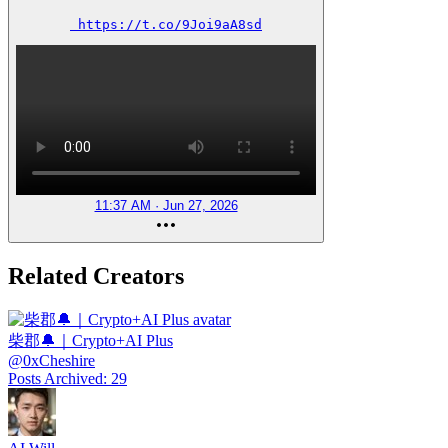
 https://t.co/9Joi9aA8sd
11:37 AM · Jun 27, 2026
Related Creators
柴郡🔔｜Crypto+AI Plus
@
0xCheshire
Posts Archived
:
29