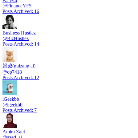
AI Will
@
FinanceYF5
Posts Archived
:
16
Business Hustlez
@
BizHustlez
Posts Archived
:
14
歸藏(guizang.ai)
@
op7418
Posts Archived
:
12
iGeekbb
@
igeekbb
Posts Archived
:
7
Amira Zairi
@
azed_ai