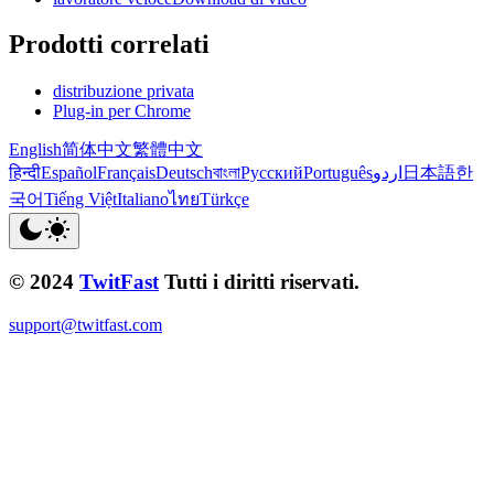
Prodotti correlati
distribuzione privata
Plug-in per Chrome
English
简体中文
繁體中文
हिन्दी
Español
Français
Deutsch
বাংলা
Русский
Português
اردو
日本語
한
국어
Tiếng Việt
Italiano
ไทย
Türkçe
© 2024
TwitFast
Tutti i diritti riservati.
support@twitfast.com