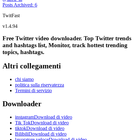
Posts Archived
:
6
TwitFast
v
1.4.94
Free Twitter video downloader. Top Twitter trends
and hashtags list, Monitor, track hottest trending
topics, hashtags.
Altri collegamenti
chi siamo
politica sulla riservatezza
Termini di servizio
Downloader
instagramDownload di video
Tik TokDownload di video
tiktokDownload di video
BilibiliDownload di video
lavoratore veloceDownload di video