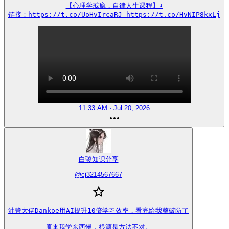
【心理学戒瘾，自律人生课程】⬇️

链接：https://t.co/UoHvIrcaRJ https://t.co/HvNIP8kxLj
11:33 AM · Jul 20, 2026
白骏知识分享
@
cj3214567667
油管大佬Dankoe用AI提升10倍学习效率，看完给我整破防了

原来我学东西慢，根源是方法不对。
