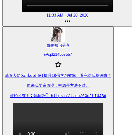
11:33 AM · Jul 20, 2026
白骏知识分享
@
cj3214567667
油管大佬Dankoe用AI提升10倍学习效率，看完给我整破防了

原来我学东西慢，根源是方法不对。

评论区有中文音频版👇 https://t.co/0GoJLIUJRd