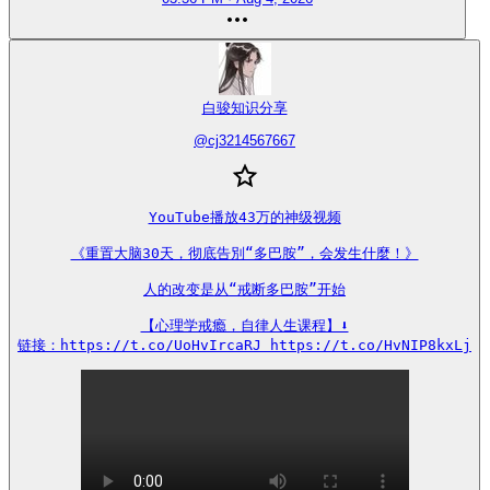
白骏知识分享
@
cj3214567667
YouTube播放43万的神级视频

《重置大脑30天，彻底告別“多巴胺”，会发生什麼！》

人的改变是从“戒断多巴胺”开始

【心理学戒瘾，自律人生课程】⬇️

链接：https://t.co/UoHvIrcaRJ https://t.co/HvNIP8kxLj