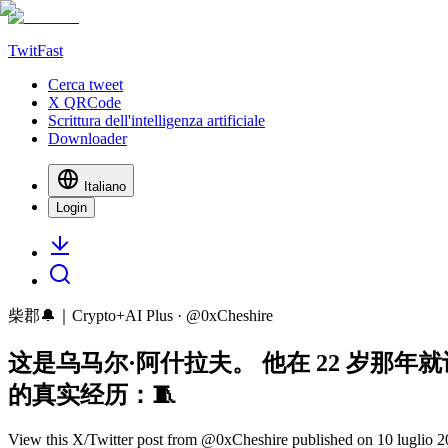
TwitFast
Cerca tweet
X QRCode
Scrittura dell'intelligenza artificiale
Downloader
Italiano
Login
柴郡🔔｜Crypto+AI Plus
· @
0xCheshire
这是乌马尔·阿什拉夫。 他在 22 岁那
的真实经历：🧵
View this X/Twitter post from @0xCheshire published on 10 luglio 202