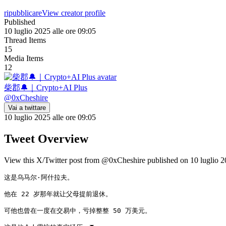
ripubblicare
View creator profile
Published
10 luglio 2025 alle ore 09:05
Thread Items
15
Media Items
12
柴郡🔔｜Crypto+AI Plus
@
0xCheshire
Vai a twittare
10 luglio 2025 alle ore 09:05
Tweet Overview
View this X/Twitter post from @0xCheshire published on 10 luglio 202
这是乌马尔·阿什拉夫。

他在 22 岁那年就让父母提前退休。

可他也曾在一度在交易中，亏掉整整 50 万美元。
