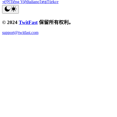
국어
Tiếng Việt
Italiano
ไทย
Türkçe
© 2024
TwitFast
保留所有权利。
support@twitfast.com