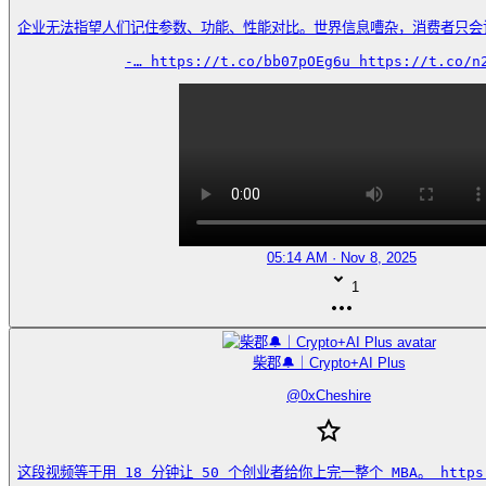
企业无法指望人们记住参数、功能、性能对比。世界信息嘈杂，消费者只会
-… https://t.co/bb07pOEg6u https://t.co/n
05:14 AM · Nov 8, 2025
1
柴郡🔔｜Crypto+AI Plus
@
0xCheshire
这段视频等于用 18 分钟让 50 个创业者给你上完一整个 MBA。 https://