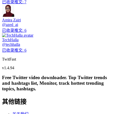
已收录推文
:
7
Amira Zairi
@
azed_ai
已收录推文
:
6
TechHalla
@
techhalla
已收录推文
:
6
TwitFast
v
1.4.94
Free Twitter video downloader. Top Twitter trends
and hashtags list, Monitor, track hottest trending
topics, hashtags.
其他链接