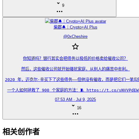
9
柴郡🔔｜Crypto+AI Plus
@
0xCheshire
你知道吗？银行其实会把债务以极低的价格卖给催收公司？

然后，这些催收公司就开始骚扰家庭，从别人的痛苦中牟利。

2020 年，迈克尔·辛买下了这些债务——但他没有催收，而是把它们一笔勾销
一个人如何拯救了 900 个家庭的方法：🧵 https://t.co/sNVVPdEW
07:53 AM · Jul 9, 2025
16
相关创作者