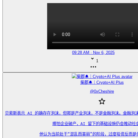
09:28 AM · Nov 6, 2025
1
柴郡🔔｜Crypto+AI Plus
@
0xCheshire
贝索斯表示 AI 的确存在泡沫，但那是产业泡沫，不是金融泡沫。金融泡
哪怕企业破产，AI 留下的基础设施仍会推动社会
他认为当前处于“混乱而美丽”的阶段，过度投资反而是创