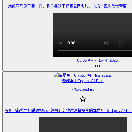
就像亚马逊早期一样，股价暴跌不代表公司失败，市场与现实常常背离。 https
03:36 AM · Nov 4, 2025
柴郡🔔｜Crypto+AI Plus
@
0xCheshire
股神巴菲特早期采访视频，短短几分钟讲清楚投资的本质！ https://t.co/