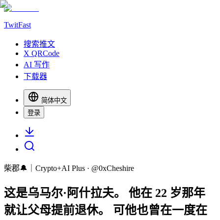
TwitFast
搜索推文
X QRCode
AI 写作
下载器
简体中文
登录
柴郡🔔｜Crypto+AI Plus
· @
0xCheshire
这是乌马尔·阿什拉夫。 他在 22 岁那年
就让父母提前退休。 可他也曾在一度在