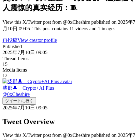
人震惊的真实经历：🧵
View this X/Twitter post from @0xCheshire published on 2025年7
月10日 09:05. This post contains 11 videos and 1 images.
再投稿
View creator profile
Published
2025年7月10日 09:05
Thread Items
15
Media Items
12
柴郡🔔｜Crypto+AI Plus
@
0xCheshire
ツイートに行く
2025年7月10日 09:05
Tweet Overview
View this X/Twitter post from @0xCheshire published on 2025年7