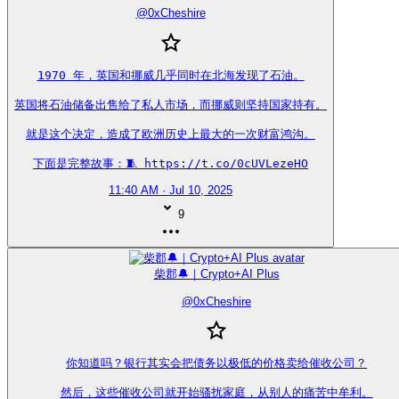
@
0xCheshire
1970 年，英国和挪威几乎同时在北海发现了石油。

英国将石油储备出售给了私人市场，而挪威则坚持国家持有。

就是这个决定，造成了欧洲历史上最大的一次财富鸿沟。

下面是完整故事：🧵 https://t.co/0cUVLezeHO
11:40 AM · Jul 10, 2025
9
柴郡🔔｜Crypto+AI Plus
@
0xCheshire
你知道吗？银行其实会把债务以极低的价格卖给催收公司？

然后，这些催收公司就开始骚扰家庭，从别人的痛苦中牟利。
