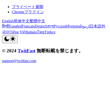
プライベート展開
Chromeプラグイン
English
简体中文
繁體中文
हिन्दी
Español
Français
Deutsch
বাংলা
Русский
Português
اردو
日本語
한
국어
Tiếng Việt
Italiano
ไทย
Türkçe
© 2024
TwitFast
無断転載を禁じます。
support@twitfast.com