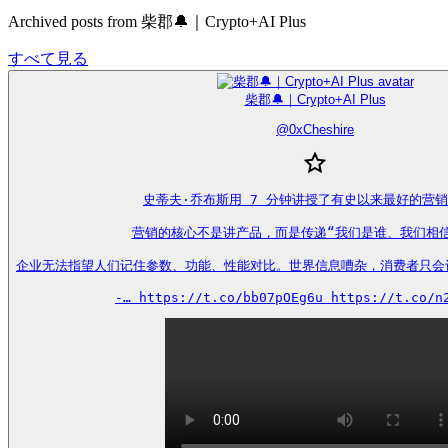
Archived posts from 柴郡🔔｜Crypto+AI Plus
すべて見る
柴郡🔔｜Crypto+AI Plus
@
0xCheshire
史蒂夫·乔布斯用 7 分钟讲授了有史以来最好的营销
营销的核心不是讲产品，而是传递“我们是谁、我们相信
企业无法指望人们记住参数、功能、性能对比。世界信息嘈杂，消费者只会
-… https://t.co/bb07pOEg6u https://t.co/n