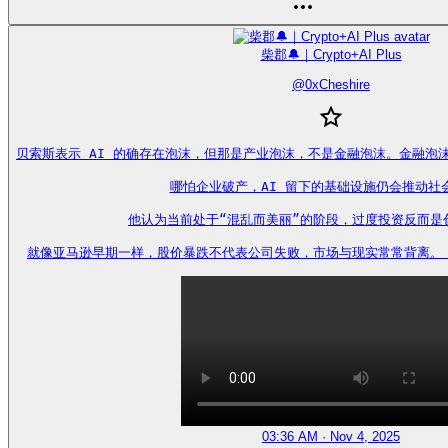
柴郡🔔｜Crypto+AI Plus
@
0xCheshire
贝索斯表示 AI 的确存在泡沫，但那是产业泡沫，不是金融泡沫。金融泡
哪怕企业破产，AI 留下的基础设施仍会推动社会
他认为当前处于“混乱而美丽”的阶段，过度投资反而是创
就像亚马逊早期一样，股价暴跌不代表公司失败，市场与现实常常背离。 https
03:36 AM · Nov 4, 2025