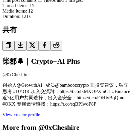
This post contains 11 videos and 1 images.
Thread Items
:
15
Media Items
:
12
Duration:
121
s
共有
柴郡🔔｜Crypto+AI Plus
@
0xCheshire
创始人@GrowithAI | 成员@bamboozcrypto 非投资建议，独立
思考 #DYOR 加入交流群：https://t.co/lkMXOPXmCL #Binance
近3亿用户共同选择，出入金安全：https://t.co/iOHiyBqQmo
#OKX 专属邀请链接：https://t.co/sqBPIwoF8P
View creator profile
More from @0xCheshire