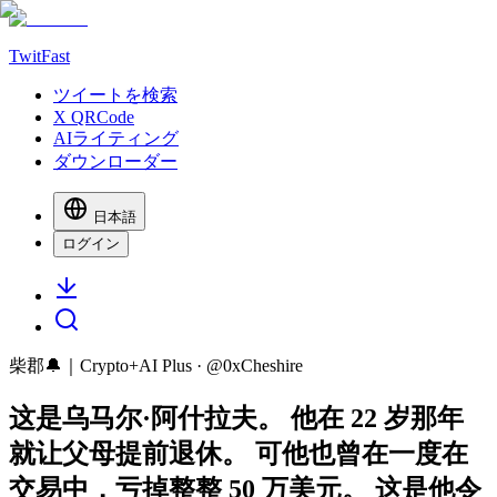
TwitFast
ツイートを検索
X QRCode
AIライティング
ダウンローダー
日本語
ログイン
柴郡🔔｜Crypto+AI Plus
· @
0xCheshire
这是乌马尔·阿什拉夫。 他在 22 岁那年
就让父母提前退休。 可他也曾在一度在
交易中，亏掉整整 50 万美元。 这是他令