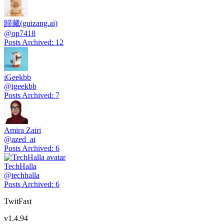
歸藏(guizang.ai)
@
op7418
Posts Archived
:
12
iGeekbb
@
igeekbb
Posts Archived
:
7
Amira Zairi
@
azed_ai
Posts Archived
:
6
TechHalla
@
techhalla
Posts Archived
:
6
TwitFast
v
1.4.94