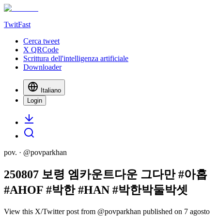
TwitFast
Cerca tweet
X QRCode
Scrittura dell'intelligenza artificiale
Downloader
Italiano
Login
pov.
· @
povparkhan
250807 보령 엠카운트다운 그다만 #아홉
#AHOF #박한 #HAN #박한박둘박셋
View this X/Twitter post from @povparkhan published on 7 agosto