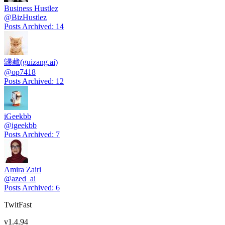
Business Hustlez
@
BizHustlez
Posts Archived
:
14
歸藏(guizang.ai)
@
op7418
Posts Archived
:
12
iGeekbb
@
igeekbb
Posts Archived
:
7
Amira Zairi
@
azed_ai
Posts Archived
:
6
TwitFast
v
1.4.94