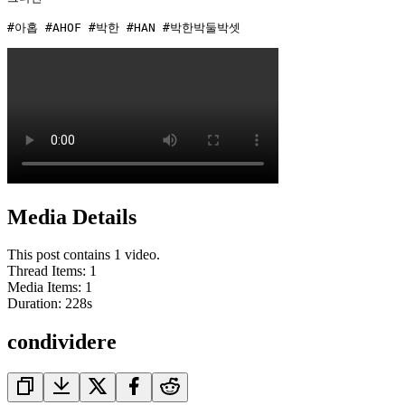
#아홉 #AHOF #박한 #HAN #박한박둘박셋 
Media Details
This post contains 1 video.
Thread Items
:
1
Media Items
:
1
Duration:
228
s
condividere