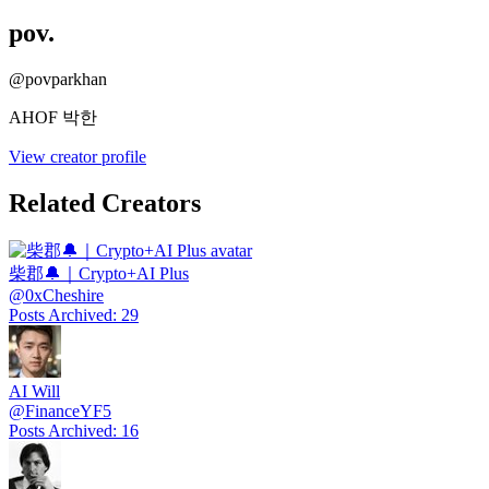
pov.
@
povparkhan
AHOF 박한
View creator profile
Related Creators
柴郡🔔｜Crypto+AI Plus
@
0xCheshire
Posts Archived
:
29
AI Will
@
FinanceYF5
Posts Archived
:
16