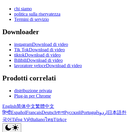
chi siamo
politica sulla riservatezza
Termini di servizio
Downloader
instagramDownload di video
Tik TokDownload di video
tiktokDownload di video
BilibiliDownload di video
lavoratore veloceDownload di video
Prodotti correlati
distribuzione privata
Plug-in per Chrome
English
简体中文
繁體中文
हिन्दी
Español
Français
Deutsch
বাংলা
Русский
Português
اردو
日本語
한
국어
Tiếng Việt
Italiano
ไทย
Türkçe