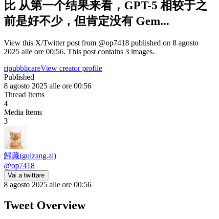
比 从第一个结果来看，GPT-5 相较于之
前是好不少，但肯定没有 Gem...
View this X/Twitter post from @op7418 published on 8 agosto
2025 alle ore 00:56. This post contains 3 images.
ripubblicare
View creator profile
Published
8 agosto 2025 alle ore 00:56
Thread Items
4
Media Items
3
歸藏(guizang.ai)
@
op7418
Vai a twittare
8 agosto 2025 alle ore 00:56
Tweet Overview