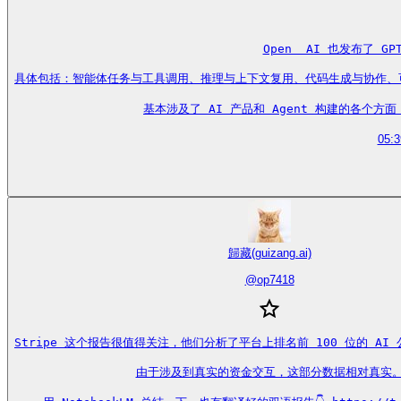
Open  AI 也发布了 
具体包括：智能体任务与工具调用、推理与上下文复用、代码生成与协作、可控性与
基本涉及了 AI 产品和 Agent 构建的各个方面，我
05:3
歸藏(guizang.ai)
@
op7418
Stripe 这个报告很值得关注，他们分析了平台上排名前 100 位的 AI
由于涉及到真实的资金交互，这部分数据相对真实。