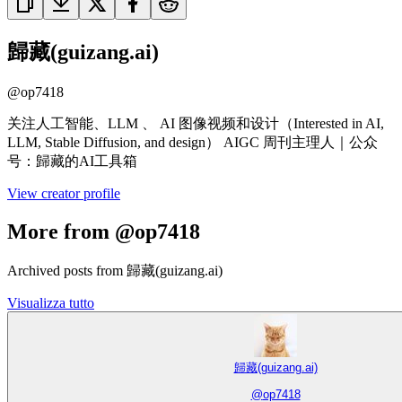
歸藏(guizang.ai)
@
op7418
关注人工智能、LLM 、 AI 图像视频和设计（Interested in AI,
LLM, Stable Diffusion, and design） AIGC 周刊主理人｜公众
号：歸藏的AI工具箱
View creator profile
More from @op7418
Archived posts from 歸藏(guizang.ai)
Visualizza tutto
歸藏(guizang.ai)
@
op7418