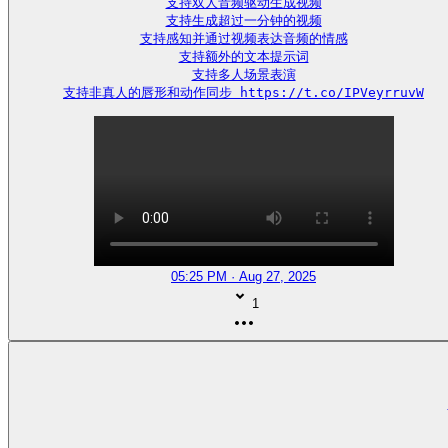
支持双人音频驱动生成视频

支持生成超过一分钟的视频

支持感知并通过视频表达音频的情感

支持额外的文本提示词

支持多人场景表演

支持非真人的唇形和动作同步 https://t.co/IPVeyrruvW
05:25 PM · Aug 27, 2025
1