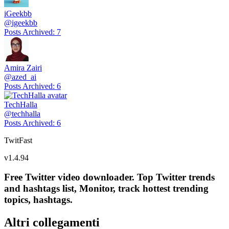
iGeekbb
@
igeekbb
Posts Archived
:
7
Amira Zairi
@
azed_ai
Posts Archived
:
6
TechHalla
@
techhalla
Posts Archived
:
6
TwitFast
v
1.4.94
Free Twitter video downloader. Top Twitter trends
and hashtags list, Monitor, track hottest trending
topics, hashtags.
Altri collegamenti