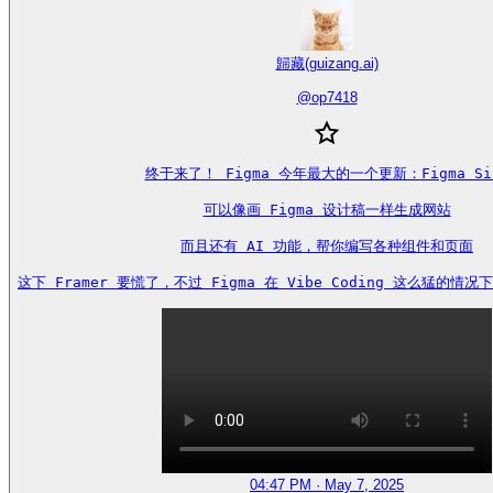
歸藏(guizang.ai)
@
op7418
终于来了！ Figma 今年最大的一个更新：Figma Sit
可以像画 Figma 设计稿一样生成网站

而且还有 AI 功能，帮你编写各种组件和页面

这下 Framer 要慌了，不过 Figma 在 Vibe Coding 这么猛的
04:47 PM · May 7, 2025