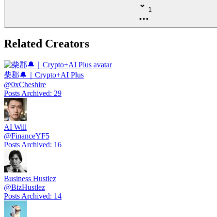
1
Related Creators
柴郡🔔｜Crypto+AI Plus
@
0xCheshire
Posts Archived
:
29
AI Will
@
FinanceYF5
Posts Archived
:
16
Business Hustlez
@
BizHustlez
Posts Archived
:
14