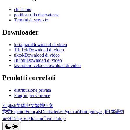
chi siamo
politica sulla riservatezza
Termini di servizio
Downloader
instagramDownload di video
Tik TokDownload di video
tiktokDownload di video
BilibiliDownload di video
lavoratore veloceDownload di video
Prodotti correlati
distribuzione privata
Plug-in per Chrome
English
简体中文
繁體中文
हिन्दी
Español
Français
Deutsch
বাংলা
Русский
Português
اردو
日本語
한
국어
Tiếng Việt
Italiano
ไทย
Türkçe