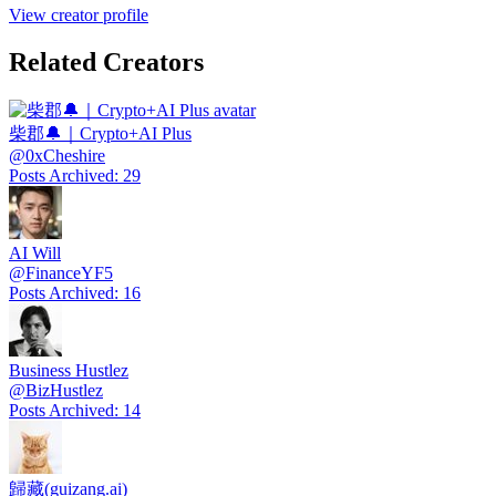
View creator profile
Related Creators
柴郡🔔｜Crypto+AI Plus
@
0xCheshire
Posts Archived
:
29
AI Will
@
FinanceYF5
Posts Archived
:
16
Business Hustlez
@
BizHustlez
Posts Archived
:
14
歸藏(guizang.ai)