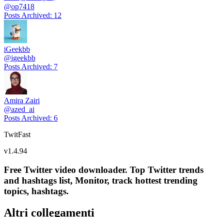
@
op7418
Posts Archived
:
12
iGeekbb
@
igeekbb
Posts Archived
:
7
Amira Zairi
@
azed_ai
Posts Archived
:
6
TwitFast
v
1.4.94
Free Twitter video downloader. Top Twitter trends
and hashtags list, Monitor, track hottest trending
topics, hashtags.
Altri collegamenti