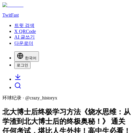
TwitFast
트윗 검색
X QRCode
AI 글쓰기
다운로더
한국어
로그인
环球纪录
· @
crazy_historyx
北大博士后终极学习方法《烧水思维：从
学渣到北大博士后的终极奥秘！》 通关
任何考试，堪比人生外挂！高中生必看！