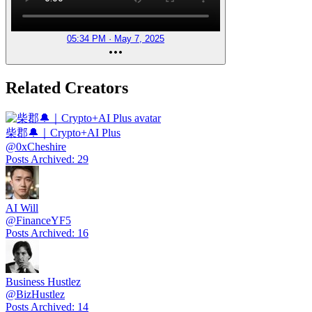
05:34 PM · May 7, 2025
Related Creators
柴郡🔔｜Crypto+AI Plus
@
0xCheshire
Posts Archived
:
29
AI Will
@
FinanceYF5
Posts Archived
:
16
Business Hustlez
@
BizHustlez
Posts Archived
:
14