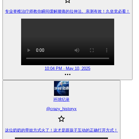
专业脊椎治疗师教你瞬间缓解腰痛的拉伸法。亲测有效！久坐党必看！
10:04 PM · May 10, 2025
环球纪录
@
crazy_historyx
这位奶奶的带娃方式火了！这才是跟孩子互动的正确打开方式！