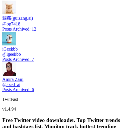
歸藏(guizang.ai)
@
op7418
Posts Archived
:
12
iGeekbb
@
igeekbb
Posts Archived
:
7
Amira Zairi
@
azed_ai
Posts Archived
:
6
TwitFast
v
1.4.94
Free Twitter video downloader. Top Twitter trends
and hashtags list, Monitor, track hottest trending