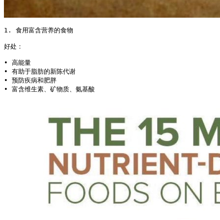
1. 食用富含营养的食物

好处：

• 高能量

• 有助于脂肪的新陈代谢

• 预防疾病和肥胖

• 富含维生素、矿物质、氨基酸 