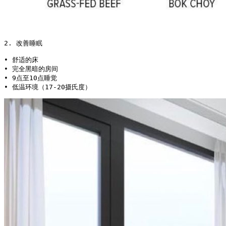
2. 改善睡眠

• 舒适的床

• 完全黑暗的房间

• 9点至10点睡觉

• 低温环境（17-20摄氏度） 