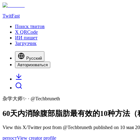
TwitFast
Поиск твитов
X QRCode
ИИ пишет
Загрузчик
Русский
Авторизоваться
杂学大师✨
· @
Techbruneth
60天内消除腹部脂肪最有效的10种方法
View this X/Twitter post from @Techbruneth published on 10 мая 2025
репост
View creator profile