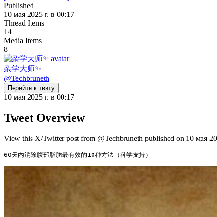
Published
10 мая 2025 г. в 00:17
Thread Items
14
Media Items
8
杂学大师✨
@
Techbruneth
Перейти к твиту
10 мая 2025 г. в 00:17
Tweet Overview
View this X/Twitter post from @Techbruneth published on 10 мая 2025
60天内消除腹部脂肪最有效的10种方法（科学支持） 