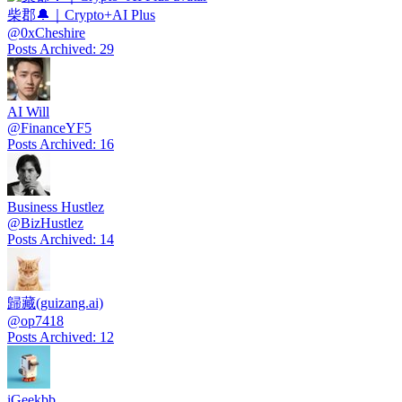
柴郡🔔｜Crypto+AI Plus
@
0xCheshire
Posts Archived
:
29
AI Will
@
FinanceYF5
Posts Archived
:
16
Business Hustlez
@
BizHustlez
Posts Archived
:
14
歸藏(guizang.ai)
@
op7418
Posts Archived
:
12
iGeekbb