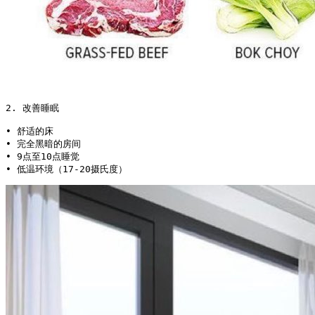
2. 改善睡眠

• 舒适的床

• 完全黑暗的房间

• 9点至10点睡觉

• 低温环境（17-20摄氏度） 