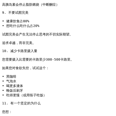
高胰岛素会停止脂肪燃烧（中断酮症）
9. 不要试图完美

• 健康饮食占80%

• 想吃什么吃什么占20%

试图完美会产生无法停止思考的不切实际期望。

追求卓越，而非完美。
10. 减少卡路里摄入量

您需要摄入比需要的卡路里少300-500卡路里。

如果您对食欲失控，试试这个：

• 黑咖啡

• 气泡水

• 喝更多液体

• 晚饭后刷牙

• 吃得更慢（或用筷子吃饭）
11. 有一个坚定的为什么

您想：
