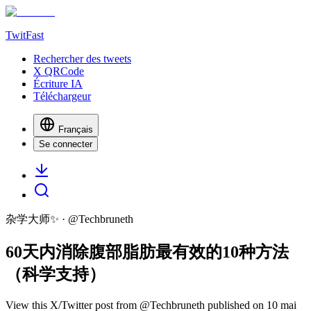
TwitFast
Rechercher des tweets
X QRCode
Écriture IA
Téléchargeur
Français
Se connecter
杂学大师✨
· @
Techbruneth
60天内消除腹部脂肪最有效的10种方法
（科学支持）
View this X/Twitter post from @Techbruneth published on 10 mai