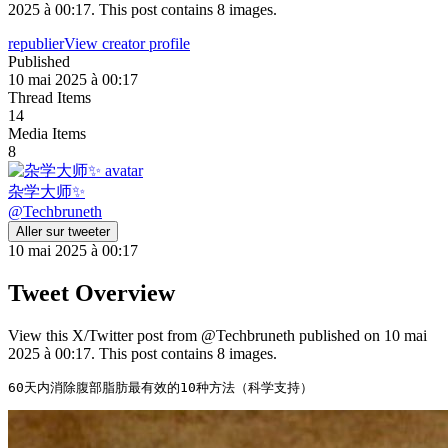
2025 à 00:17. This post contains 8 images.
republier
View creator profile
Published
10 mai 2025 à 00:17
Thread Items
14
Media Items
8
杂学大师✨
@
Techbruneth
Aller sur tweeter
10 mai 2025 à 00:17
Tweet Overview
View this X/Twitter post from @Techbruneth published on 10 mai
2025 à 00:17. This post contains 8 images.
60天内消除腹部脂肪最有效的10种方法（科学支持） 