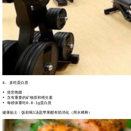
4. 多吃蛋白质

• 使您饱腹

• 含有重要的矿物质和维生素

• 每磅体重吃0.8-1g蛋白质

健康贴士：饭前喝1汤匙苹果醋有助消化（用水稀释） 