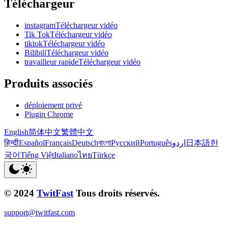
Téléchargeur
instagramTéléchargeur vidéo
Tik TokTéléchargeur vidéo
tiktokTéléchargeur vidéo
BilibiliTéléchargeur vidéo
travailleur rapideTéléchargeur vidéo
Produits associés
déploiement privé
Plugin Chrome
English
简体中文
繁體中文
हिन्दी
Español
Français
Deutsch
বাংলা
Русский
Português
اردو
日本語
한
국어
Tiếng Việt
Italiano
ไทย
Türkçe
© 2024
TwitFast
Tous droits réservés.
support@twitfast.com