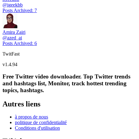
@
igeekbb
Posts Archived
:
7
Amira Zairi
@
azed_ai
Posts Archived
:
6
TwitFast
v
1.4.94
Free Twitter video downloader. Top Twitter trends
and hashtags list, Monitor, track hottest trending
topics, hashtags.
Autres liens
à propos de nous
politique de confidentialité
Conditions d'utilisation