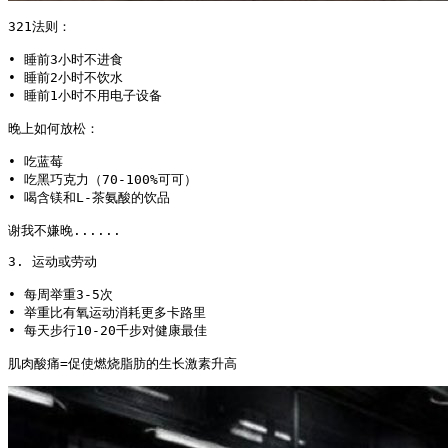
321法则：

• 睡前3小时不进食

• 睡前2小时不饮水

• 睡前1小时不用电子设备

晚上如何放松：

• 吃蓝莓

• 吃黑巧克力（70-100%可可）

• 喝含镁和L-茶氨酸的饮品

谢我不嫌晚......
3. 运动或劳动

• 每周举重3-5次

• 举重比有氧运动消耗更多卡路里

• 每天步行10-20千步对健康最佳

肌肉酸痛=促使燃烧脂肪的生长激素升高 