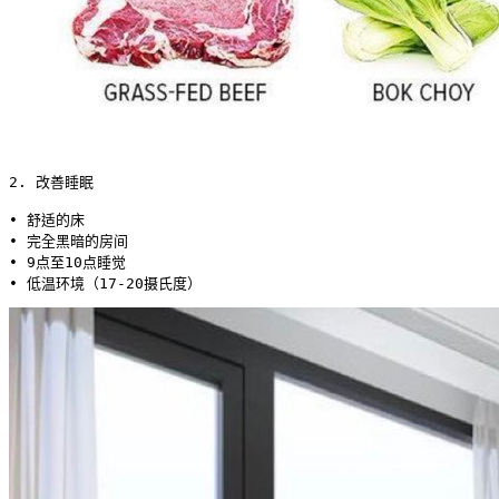
2. 改善睡眠

• 舒适的床

• 完全黑暗的房间

• 9点至10点睡觉

• 低温环境（17-20摄氏度） 