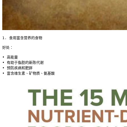
1. 食用富含营养的食物

好处：

• 高能量

• 有助于脂肪的新陈代谢

• 预防疾病和肥胖

• 富含维生素、矿物质、氨基酸 