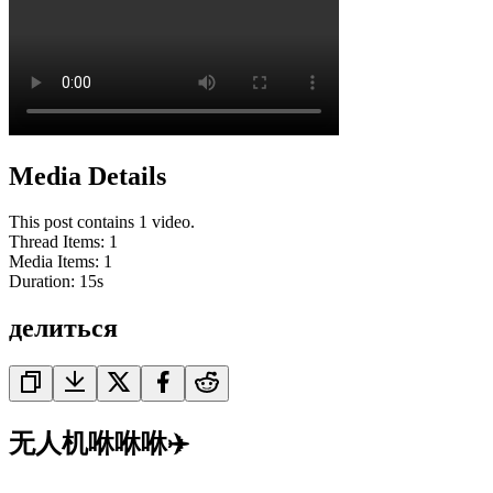
Media Details
This post contains 1 video.
Thread Items
:
1
Media Items
:
1
Duration:
15
s
делиться
无人机咻咻咻✈️