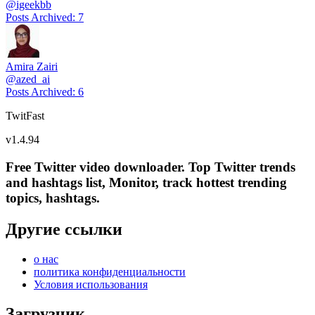
@
igeekbb
Posts Archived
:
7
Amira Zairi
@
azed_ai
Posts Archived
:
6
TwitFast
v
1.4.94
Free Twitter video downloader. Top Twitter trends
and hashtags list, Monitor, track hottest trending
topics, hashtags.
Другие ссылки
о нас
политика конфиденциальности
Условия использования
Загрузчик