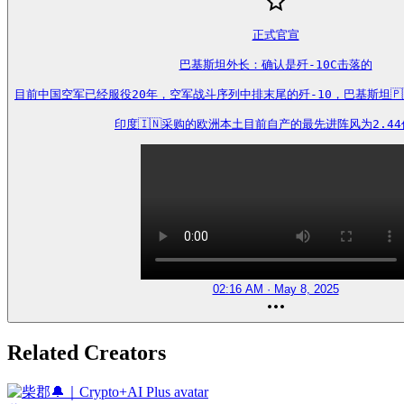
正式官宣

巴基斯坦外长：确认是歼-10C击落的

目前中国空军已经服役20年，空军战斗序列中排末尾的歼-10，巴基斯坦🇵🇰
印度🇮🇳采购的欧洲本土目前自产的最先进阵风为2.4
02:16 AM · May 8, 2025
Related Creators