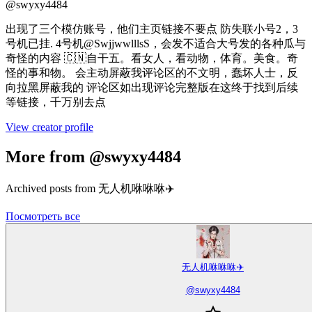
@
swyxy4484
出现了三个模仿账号，他们主页链接不要点 防失联小号2，3
号机已挂. 4号机@SwjjwwlllsS，会发不适合大号发的各种瓜与
奇怪的内容 🇨🇳自干五。看女人，看动物，体育。美食。奇
怪的事和物。 会主动屏蔽我评论区的不文明，蠢坏人士，反
向拉黑屏蔽我的 评论区如出现评论完整版在这终于找到后续
等链接，千万别去点
View creator profile
More from @swyxy4484
Archived posts from 无人机咻咻咻✈️
Посмотреть все
无人机咻咻咻✈️
@
swyxy4484