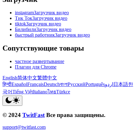
instagramЗагрузчик видео
Тик ТокЗагрузчик видео
tiktokЗагрузчик видео
БилибилиЗагрузчик видео
быстрый работникЗагрузчик видео
Сопутствующие товары
частное развертывание
Плагин для Chrome
English
简体中文
繁體中文
हिन्दी
Español
Français
Deutsch
বাংলা
Русский
Português
اردو
日本語
한
국어
Tiếng Việt
Italiano
ไทย
Türkçe
© 2024
TwitFast
Все права защищены.
support@twitfast.com