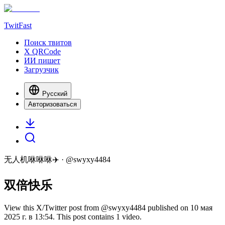
TwitFast
Поиск твитов
X QRCode
ИИ пишет
Загрузчик
Русский
Авторизоваться
无人机咻咻咻✈️
· @
swyxy4484
双倍快乐
View this X/Twitter post from @swyxy4484 published on 10 мая
2025 г. в 13:54. This post contains 1 video.