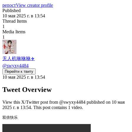
репост
View creator profile
Published
10 мая 2025 г. в 13:54
Thread Items
1
Media Items
1
无人机咻咻咻✈️
@
swyxy4484
Перейти к твиту
10 мая 2025 г. в 13:54
Tweet Overview
View this X/Twitter post from @swyxy4484 published on 10 мая
2025 г. в 13:54. This post contains 1 video.
双倍快乐 