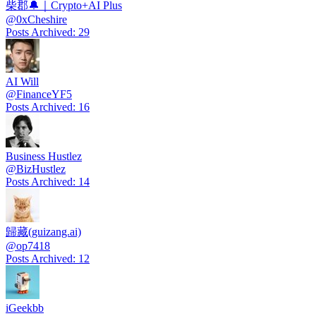
柴郡🔔｜Crypto+AI Plus
@
0xCheshire
Posts Archived
:
29
AI Will
@
FinanceYF5
Posts Archived
:
16
Business Hustlez
@
BizHustlez
Posts Archived
:
14
歸藏(guizang.ai)
@
op7418
Posts Archived
:
12
iGeekbb