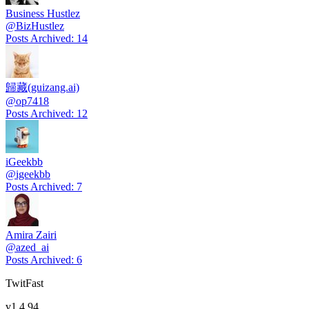
Business Hustlez
@
BizHustlez
Posts Archived
:
14
歸藏(guizang.ai)
@
op7418
Posts Archived
:
12
iGeekbb
@
igeekbb
Posts Archived
:
7
Amira Zairi
@
azed_ai
Posts Archived
:
6
TwitFast
v
1.4.94