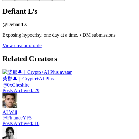
Defiant L’s
@
DefiantLs
Exposing hypocrisy, one day at a time. • DM submissions
View creator profile
Related Creators
柴郡🔔｜Crypto+AI Plus
@
0xCheshire
Posts Archived
:
29
AI Will
@
FinanceYF5
Posts Archived
:
16