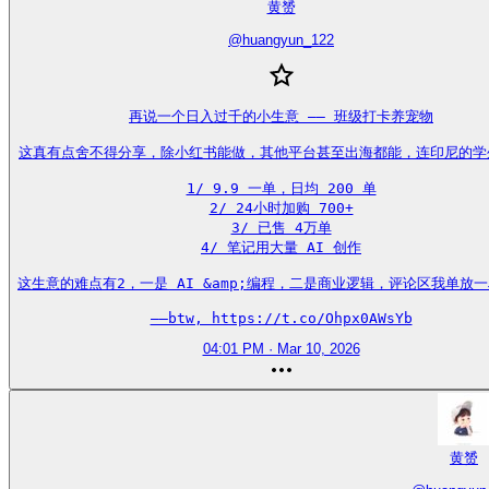
黄赟
@
huangyun_122
再说一个日入过千的小生意 —— 班级打卡养宠物

这真有点舍不得分享，除小红书能做，其他平台甚至出海都能，连印尼的学生
1/ 9.9 一单，日均 200 单

2/ 24小时加购 700+

3/ 已售 4万单

4/ 笔记用大量 AI 创作

这生意的难点有2，一是 AI &amp;编程，二是商业逻辑，评论区我单放一
——btw, https://t.co/Ohpx0AWsYb
04:01 PM · Mar 10, 2026
黄赟