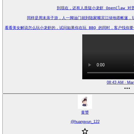
到现在，还有人质疑小龙虾 OpenClaw 
同样是周末亲子游，人一脚油门就到陆家嘴滨江绿地搭帐篷，玩 
看看美女解说怎么玩小龙虾的，试问如果你在玩 BBQ 的同时，客户找你要份你家最新
08:43 AM · Mar
黄赟
@
huangyun_122