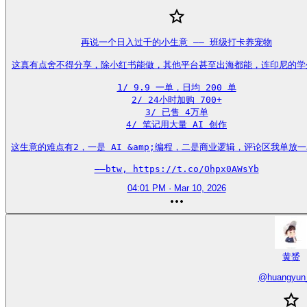
再说一个日入过千的小生意 —— 班级打卡养宠物

这真有点舍不得分享，除小红书能做，其他平台甚至出海都能，连印尼的学生
1/ 9.9 一单，日均 200 单

2/ 24小时加购 700+

3/ 已售 4万单

4/ 笔记用大量 AI 创作

这生意的难点有2，一是 AI &amp;编程，二是商业逻辑，评论区我单放一
——btw, https://t.co/Ohpx0AWsYb
04:01 PM · Mar 10, 2026
黄赟
@
huangyun