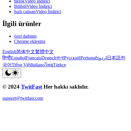
tiktokVideo İndirici
BilibiliVideo İndirici
hızlı çalışanVideo İndirici
İlgili ürünler
özel dağıtım
Chrome eklentisi
English
简体中文
繁體中文
हिन्दी
Español
Français
Deutsch
বাংলা
Русский
Português
اردو
日本語
한
국어
Tiếng Việt
Italiano
ไทย
Türkçe
© 2024
TwitFast
Her hakkı saklıdır.
support@twitfast.com