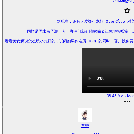
@
huangyun
到现在，还有人质疑小龙虾 OpenClaw 
同样是周末亲子游，人一脚油门就到陆家嘴滨江绿地搭帐篷，玩 
看看美女解说怎么玩小龙虾的，试问如果你在玩 BBQ 的同时，客户找你要份你家最新
08:43 AM · Mar
黄赟