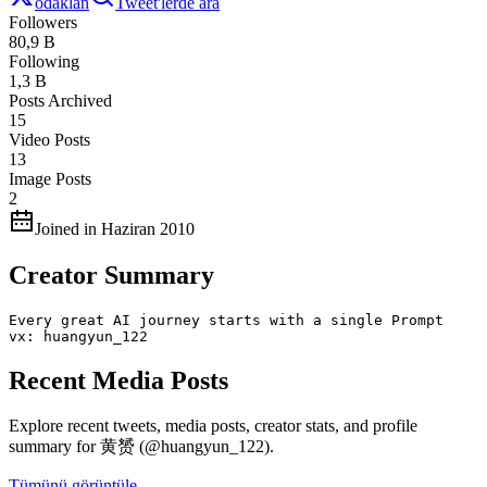
odaklan
Tweet'lerde ara
Followers
80,9 B
Following
1,3 B
Posts Archived
15
Video Posts
13
Image Posts
2
Joined in Haziran 2010
Creator Summary
Every great AI journey starts with a single Prompt

vx: huangyun_122
Recent Media Posts
Explore recent tweets, media posts, creator stats, and profile
summary for 黄赟 (@huangyun_122).
Tümünü görüntüle