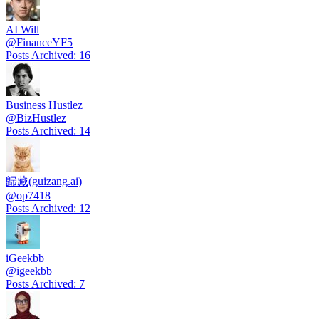
AI Will
@
FinanceYF5
Posts Archived
:
16
Business Hustlez
@
BizHustlez
Posts Archived
:
14
歸藏(guizang.ai)
@
op7418
Posts Archived
:
12
iGeekbb
@
igeekbb
Posts Archived
:
7