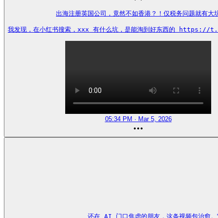
出海注册英国公司，竟然不如香港？！仅税务问题就有大坑
我发现，在小红书搜索，xxx 有什么坑，是能淘到好东西的 https://t.co
05:34 PM · Mar 5, 2026
还在 AI 门口焦虑的朋友，这条视频包治愈。它应