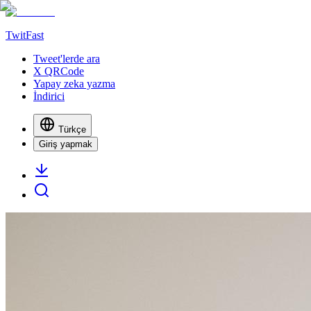
TwitFast
Tweet'lerde ara
X QRCode
Yapay zeka yazma
İndirici
Türkçe
Giriş yapmak