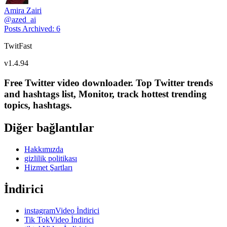
Amira Zairi
@
azed_ai
Posts Archived
:
6
TwitFast
v
1.4.94
Free Twitter video downloader. Top Twitter trends
and hashtags list, Monitor, track hottest trending
topics, hashtags.
Diğer bağlantılar
Hakkımızda
gizlilik politikası
Hizmet Şartları
İndirici
instagramVideo İndirici
Tik TokVideo İndirici