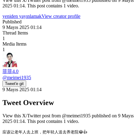
View this X/Twitter post from @meimei1935 published on 9 Mayıs
2025 01:14. This post contains 1 video.
yeniden yayınlamak
View creator profile
Published
9 Mayıs 2025 01:14
Thread Items
1
Media Items
1
菲菲4.0
@
meimei1935
Tweet'e git
9 Mayıs 2025 01:14
Tweet Overview
View this X/Twitter post from @meimei1935 published on 9 Mayıs
2025 01:14. This post contains 1 video.
应该让老年人去上班，把年轻人送去养老院😂👍 