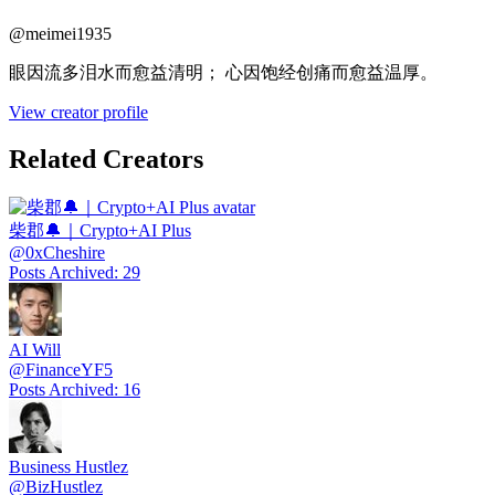
@
meimei1935
眼因流多泪水而愈益清明； 心因饱经创痛而愈益温厚。
View creator profile
Related Creators
柴郡🔔｜Crypto+AI Plus
@
0xCheshire
Posts Archived
:
29
AI Will
@
FinanceYF5
Posts Archived
:
16
Business Hustlez
@
BizHustlez