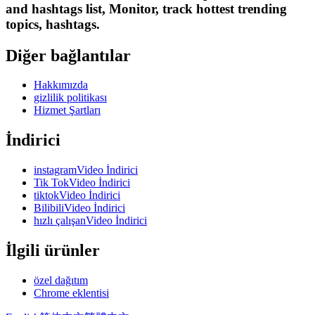
and hashtags list, Monitor, track hottest trending
topics, hashtags.
Diğer bağlantılar
Hakkımızda
gizlilik politikası
Hizmet Şartları
İndirici
instagramVideo İndirici
Tik TokVideo İndirici
tiktokVideo İndirici
BilibiliVideo İndirici
hızlı çalışanVideo İndirici
İlgili ürünler
özel dağıtım
Chrome eklentisi