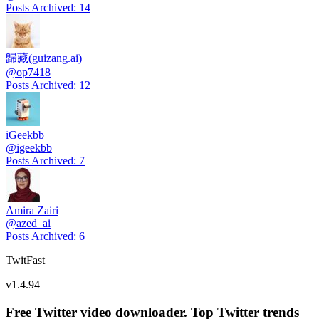
Posts Archived
:
14
歸藏(guizang.ai)
@
op7418
Posts Archived
:
12
iGeekbb
@
igeekbb
Posts Archived
:
7
Amira Zairi
@
azed_ai
Posts Archived
:
6
TwitFast
v
1.4.94
Free Twitter video downloader. Top Twitter trends