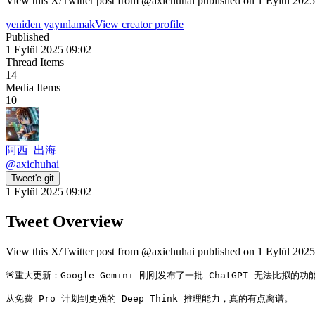
View this X/Twitter post from @axichuhai published on 1 Eylül 2025 
yeniden yayınlamak
View creator profile
Published
1 Eylül 2025 09:02
Thread Items
14
Media Items
10
阿西_出海
@
axichuhai
Tweet'e git
1 Eylül 2025 09:02
Tweet Overview
View this X/Twitter post from @axichuhai published on 1 Eylül 2025 
🚨重大更新：Google Gemini 刚刚发布了一批 ChatGPT 无法比拟的功能
从免费 Pro 计划到更强的 Deep Think 推理能力，真的有点离谱。
