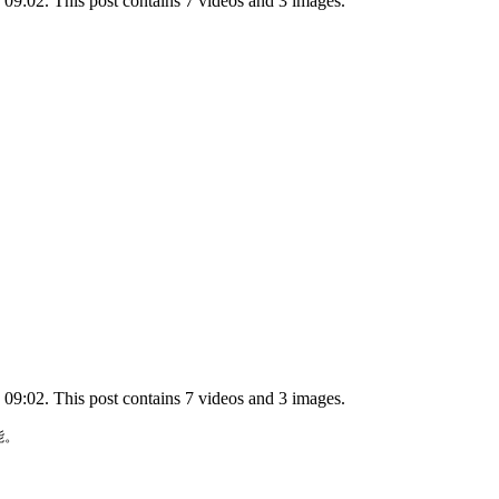
09:02. This post contains 7 videos and 3 images.
09:02. This post contains 7 videos and 3 images.
。
