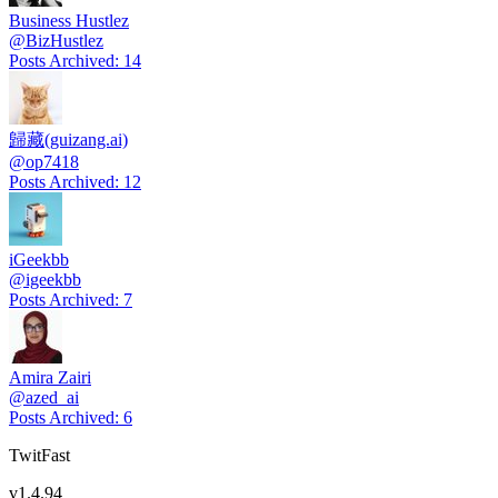
Business Hustlez
@
BizHustlez
Posts Archived
:
14
歸藏(guizang.ai)
@
op7418
Posts Archived
:
12
iGeekbb
@
igeekbb
Posts Archived
:
7
Amira Zairi
@
azed_ai
Posts Archived
:
6
TwitFast
v
1.4.94