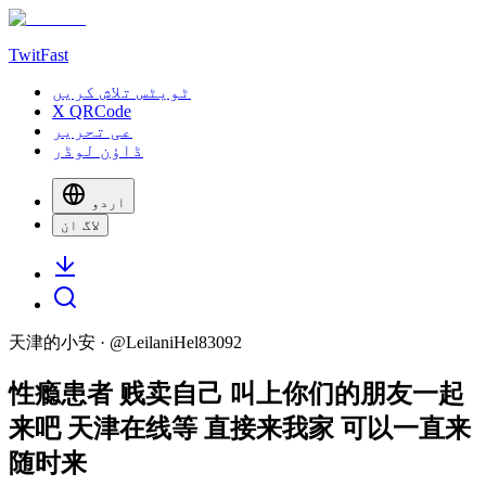
TwitFast
ٹویٹس تلاش کریں
X QRCode
عی تحریر
ڈاؤن لوڈر
اردو
لاگ ان
天津的小安
· @
LeilaniHel83092
性瘾患者 贱卖自己 叫上你们的朋友一起
来吧 天津在线等 直接来我家 可以一直来
随时来