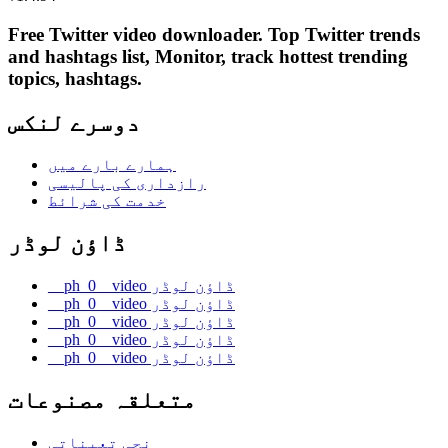
Free Twitter video downloader. Top Twitter trends
and hashtags list, Monitor, track hottest trending
topics, hashtags.
دوسرے لنکس
ہمارے بارے میں
رازداری کی پالیسی
خدمت کی شرائط
ڈاؤن لوڈر
__ph_0__video ڈاؤن لوڈر
__ph_0__video ڈاؤن لوڈر
__ph_0__video ڈاؤن لوڈر
__ph_0__video ڈاؤن لوڈر
__ph_0__video ڈاؤن لوڈر
متعلقہ مصنوعات
نجی تعیناتی