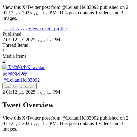
View this X/Twitter post from @LeilaniHel83092 published on 2
مارچ، 2025 کو 01:12 PM. This post contains 1 videos and 3
images.
View creator profile
پوسٹ کریں
Published
2 مارچ، 2025 کو 01:12 PM
Thread Items
1
Media Items
4
天津的小安
@
LeilaniHel83092
ٹویٹ پر جائیں
2 مارچ، 2025 کو 01:12 PM
Tweet Overview
View this X/Twitter post from @LeilaniHel83092 published on 2
مارچ، 2025 کو 01:12 PM. This post contains 1 videos and 3
images.