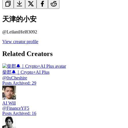
天津的小安
@
LeilaniHel83092
View creator profile
Related Creators
柴郡🔔｜Crypto+AI Plus
@
0xCheshire
Posts Archived
:
29
AI Will
@
FinanceYF5
Posts Archived
:
16