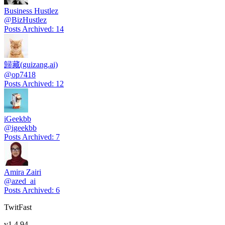
Business Hustlez
@
BizHustlez
Posts Archived
:
14
歸藏(guizang.ai)
@
op7418
Posts Archived
:
12
iGeekbb
@
igeekbb
Posts Archived
:
7
Amira Zairi
@
azed_ai
Posts Archived
:
6
TwitFast
v
1.4.94