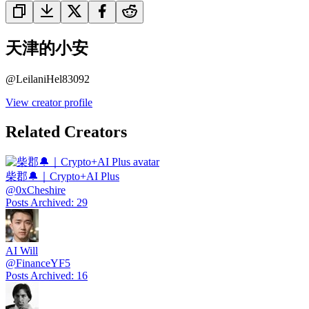
天津的小安
@
LeilaniHel83092
View creator profile
Related Creators
柴郡🔔｜Crypto+AI Plus
@
0xCheshire
Posts Archived
:
29
AI Will
@
FinanceYF5
Posts Archived
:
16