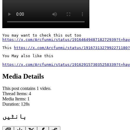
https://x.com/Arcfunmi/status/1916464948718272939?t=hay
This 
https://x.com/Arcfunmi/status/1916731327992271180?
You May also like this

https://x.com/Arcfunmi/status/1916291573035258339?t=hay
Media Details
This post contains 1 video.
Thread Items
:
4
Media Items
:
1
Duration:
128
s
بانٹیں