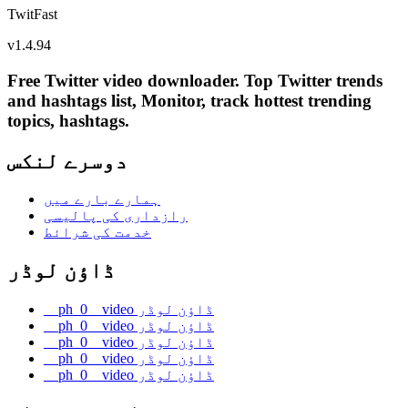
TwitFast
v
1.4.94
Free Twitter video downloader. Top Twitter trends
and hashtags list, Monitor, track hottest trending
topics, hashtags.
دوسرے لنکس
ہمارے بارے میں
رازداری کی پالیسی
خدمت کی شرائط
ڈاؤن لوڈر
__ph_0__video ڈاؤن لوڈر
__ph_0__video ڈاؤن لوڈر
__ph_0__video ڈاؤن لوڈر
__ph_0__video ڈاؤن لوڈر
__ph_0__video ڈاؤن لوڈر