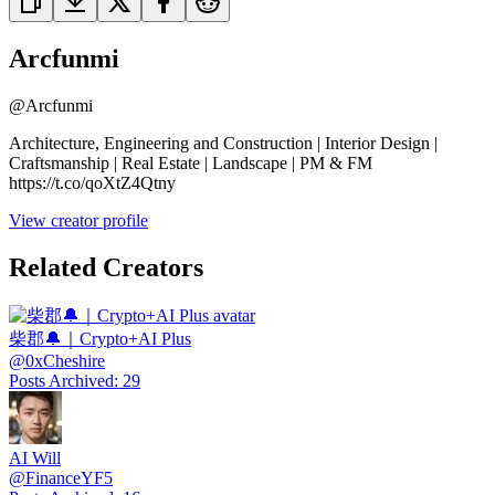
Arcfunmi
@
Arcfunmi
Architecture, Engineering and Construction | Interior Design |
Craftsmanship | Real Estate | Landscape | PM & FM
https://t.co/qoXtZ4Qtny
View creator profile
Related Creators
柴郡🔔｜Crypto+AI Plus
@
0xCheshire
Posts Archived
:
29
AI Will
@
FinanceYF5