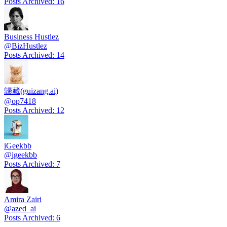
Posts Archived
:
16
Business Hustlez
@
BizHustlez
Posts Archived
:
14
歸藏(guizang.ai)
@
op7418
Posts Archived
:
12
iGeekbb
@
igeekbb
Posts Archived
:
7
Amira Zairi
@
azed_ai
Posts Archived
:
6