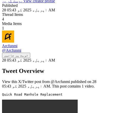
View creator profile
پوسٹ کریں
Published
28 اپریل، 2025 کو 05:43 AM
Thread Items
4
Media Items
1
Arcfunmi
@
Arcfunmi
ٹویٹ پر جائیں
28 اپریل، 2025 کو 05:43 AM
Tweet Overview
View this X/Twitter post from @Arcfunmi published on 28
اپریل، 2025 کو 05:43 AM. This post contains 1 video.
Quick Road Manhole Replacement 