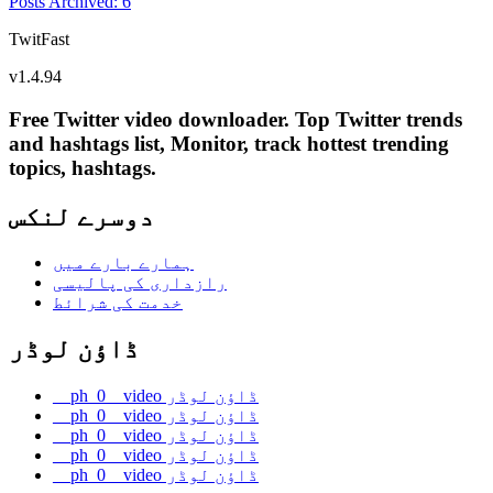
Posts Archived
:
6
TwitFast
v
1.4.94
Free Twitter video downloader. Top Twitter trends
and hashtags list, Monitor, track hottest trending
topics, hashtags.
دوسرے لنکس
ہمارے بارے میں
رازداری کی پالیسی
خدمت کی شرائط
ڈاؤن لوڈر
__ph_0__video ڈاؤن لوڈر
__ph_0__video ڈاؤن لوڈر
__ph_0__video ڈاؤن لوڈر
__ph_0__video ڈاؤن لوڈر
__ph_0__video ڈاؤن لوڈر