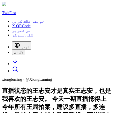
TwitFast
ٹویٹس تلاش کریں
X QRCode
عی تحریر
ڈاؤن لوڈر
اردو
لاگ ان
xiongluming
· @
XiongLuming
直播状态的王志安才是真实王志安，也是
我喜欢的王志安。 今天一期直播抵得上
今年所有王局拍案，建议多直播，多连