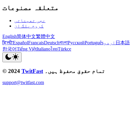
متعلقہ مصنوعات
نجی تعیناتی
کروم پلگ ان
English
简体中文
繁體中文
日本語
اردو
Português
Русский
বাংলা
Deutsch
Français
Español
हिन्दी
한국어
Tiếng Việt
Italiano
ไทย
Türkçe
تمام حقوق محفوظ ہیں۔
TwitFast
© 2024
support@twitfast.com