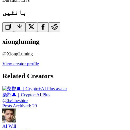
Duration:
127
s
بانٹیں
xiongluming
@
XiongLuming
View creator profile
Related Creators
柴郡🔔｜Crypto+AI Plus
@
0xCheshire
Posts Archived
:
29
AI Will