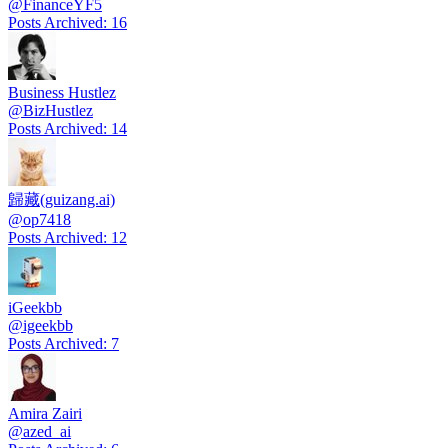
@
FinanceYF5
Posts Archived
:
16
Business Hustlez
@
BizHustlez
Posts Archived
:
14
歸藏(guizang.ai)
@
op7418
Posts Archived
:
12
iGeekbb
@
igeekbb
Posts Archived
:
7
Amira Zairi
@
azed_ai