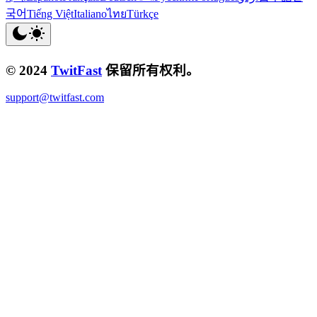
국어
Tiếng Việt
Italiano
ไทย
Türkçe
© 2024
TwitFast
保留所有权利。
support@twitfast.com