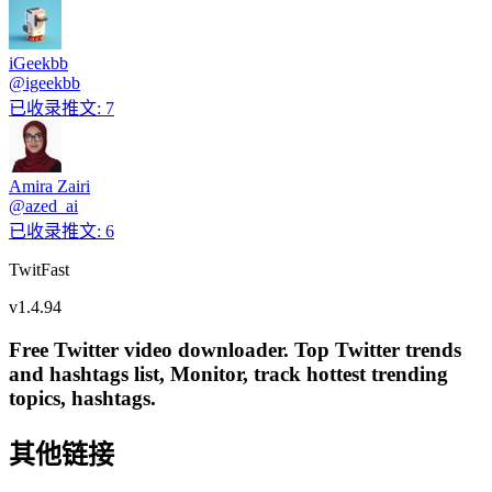
iGeekbb
@
igeekbb
已收录推文
:
7
Amira Zairi
@
azed_ai
已收录推文
:
6
TwitFast
v
1.4.94
Free Twitter video downloader. Top Twitter trends
and hashtags list, Monitor, track hottest trending
topics, hashtags.
其他链接