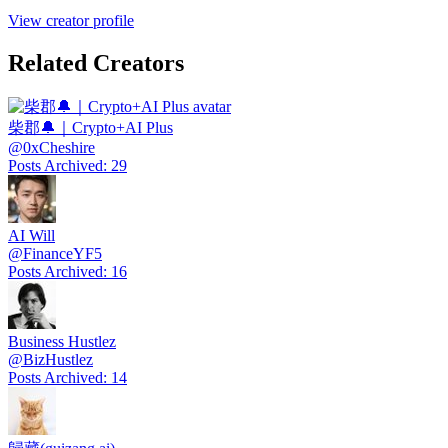
View creator profile
Related Creators
柴郡🔔｜Crypto+AI Plus
@
0xCheshire
Posts Archived
:
29
AI Will
@
FinanceYF5
Posts Archived
:
16
Business Hustlez
@
BizHustlez
Posts Archived
:
14