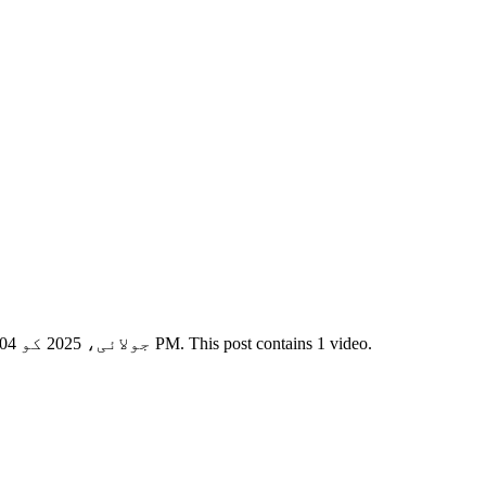
View this X/Twitter post from @maide89699220 published on 30 جولائی، 2025 کو 10:04 PM. This post contains 1 video.
。 