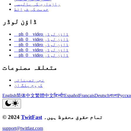
رازداری کی پالیسی
خدمت کی شرائط
ڈاؤن لوڈر
__ph_0__video ڈاؤن لوڈر
__ph_0__video ڈاؤن لوڈر
__ph_0__video ڈاؤن لوڈر
__ph_0__video ڈاؤن لوڈر
__ph_0__video ڈاؤن لوڈر
متعلقہ مصنوعات
نجی تعیناتی
کروم پلگ ان
English
简体中文
繁體中文
हिन्दी
Español
Français
Deutsch
বাংলা
Русск
تمام حقوق محفوظ ہیں۔
TwitFast
© 2024
support@twitfast.com