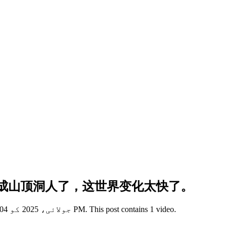
快成山顶洞人了，这世界变化太快了。
View this X/Twitter post from @maide89699220 published on 30 جولائی، 2025 کو 10:04 PM. This post contains 1 video.