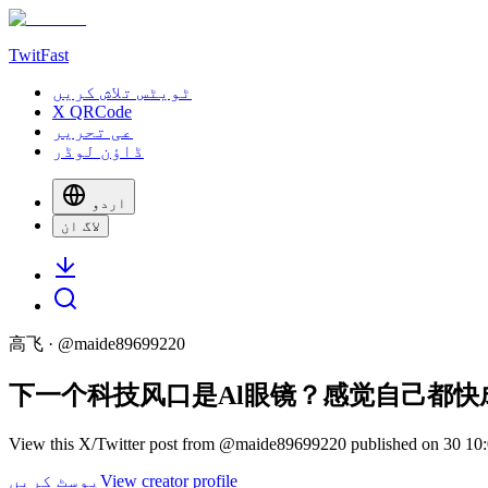
TwitFast
ٹویٹس تلاش کریں
X QRCode
عی تحریر
ڈاؤن لوڈر
اردو
لاگ ان
高飞
· @
maide89699220
下一个科技风口是Al眼镜？感觉自己都
View creator profile
پوسٹ کریں