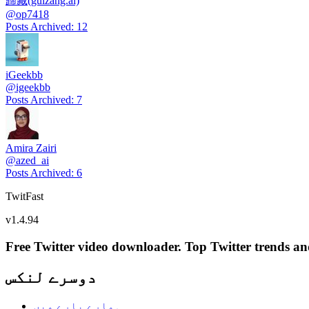
歸藏(guizang.ai)
@
op7418
Posts Archived
:
12
iGeekbb
@
igeekbb
Posts Archived
:
7
Amira Zairi
@
azed_ai
Posts Archived
:
6
TwitFast
v
1.4.94
Free Twitter video downloader. Top Twitter trends and 
دوسرے لنکس
ہمارے بارے میں