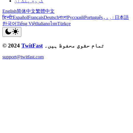
کروم پلگ ان
English
简体中文
繁體中文
日本語
اردو
Português
Русский
বাংলা
Deutsch
Français
Español
हिन्दी
한국어
Tiếng Việt
Italiano
ไทย
Türkçe
تمام حقوق محفوظ ہیں۔
TwitFast
© 2024
support@twitfast.com