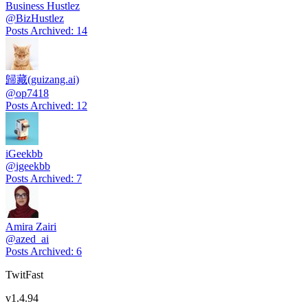
Business Hustlez
@
BizHustlez
Posts Archived
:
14
歸藏(guizang.ai)
@
op7418
Posts Archived
:
12
iGeekbb
@
igeekbb
Posts Archived
:
7
Amira Zairi
@
azed_ai
Posts Archived
:
6
TwitFast
v
1.4.94