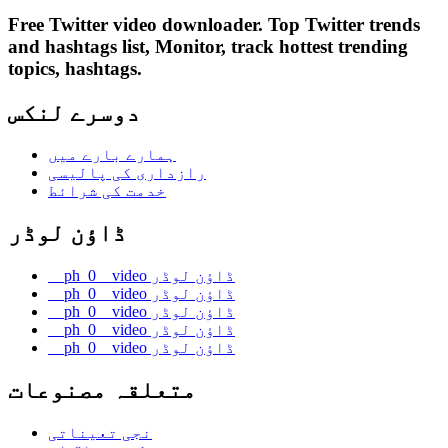
Free Twitter video downloader. Top Twitter trends
and hashtags list, Monitor, track hottest trending
topics, hashtags.
دوسرے لنکس
ہمارے بارے میں
رازداری کی پالیسی
خدمت کی شرائط
ڈاؤن لوڈر
__ph_0__video ڈاؤن لوڈر
__ph_0__video ڈاؤن لوڈر
__ph_0__video ڈاؤن لوڈر
__ph_0__video ڈاؤن لوڈر
__ph_0__video ڈاؤن لوڈر
متعلقہ مصنوعات
نجی تعیناتی