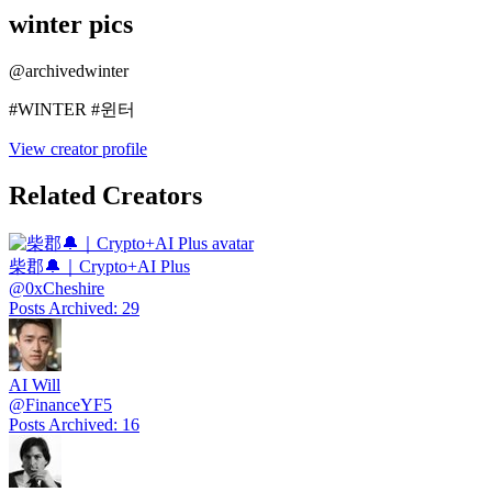
winter pics
@
archivedwinter
#WINTER #윈터
View creator profile
Related Creators
柴郡🔔｜Crypto+AI Plus
@
0xCheshire
Posts Archived
:
29
AI Will
@
FinanceYF5
Posts Archived
:
16