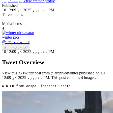
View creator profile
پوسٹ کریں
Published
10 ستمبر، 2025 کو 12:09 PM
Thread Items
1
Media Items
4
winter pics
@
archivedwinter
ٹویٹ پر جائیں
10 ستمبر، 2025 کو 12:09 PM
Tweet Overview
View this X/Twitter post from @archivedwinter published on 10
ستمبر، 2025 کو 12:09 PM. This post contains 4 images.
WINTER from aespa Pinterest Update 