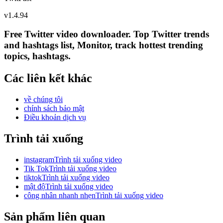
v
1.4.94
Free Twitter video downloader. Top Twitter trends
and hashtags list, Monitor, track hottest trending
topics, hashtags.
Các liên kết khác
về chúng tôi
chính sách bảo mật
Điều khoản dịch vụ
Trình tải xuống
instagramTrình tải xuống video
Tik TokTrình tải xuống video
tiktokTrình tải xuống video
mật độTrình tải xuống video
công nhân nhanh nhẹnTrình tải xuống video
Sản phẩm liên quan