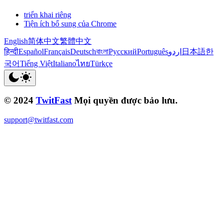
triển khai riêng
Tiện ích bổ sung của Chrome
English
简体中文
繁體中文
हिन्दी
Español
Français
Deutsch
বাংলা
Русский
Português
اردو
日本語
한
국어
Tiếng Việt
Italiano
ไทย
Türkçe
© 2024
TwitFast
Mọi quyền được bảo lưu.
support@twitfast.com