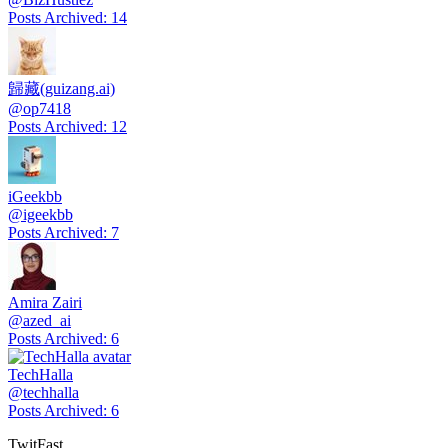
Posts Archived
:
14
歸藏(guizang.ai)
@
op7418
Posts Archived
:
12
iGeekbb
@
igeekbb
Posts Archived
:
7
Amira Zairi
@
azed_ai
Posts Archived
:
6
TechHalla
@
techhalla
Posts Archived
:
6
TwitFast