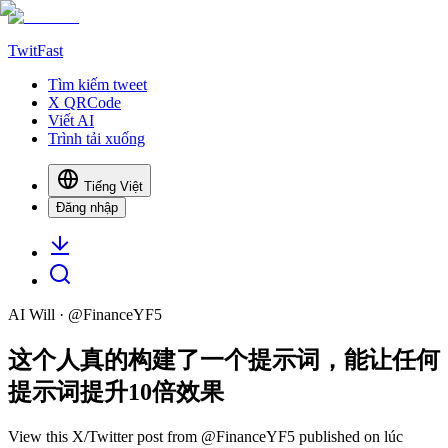
TwitFast
Tìm kiếm tweet
X QRCode
Viết AI
Trình tải xuống
Tiếng Việt
Đăng nhập
AI Will
· @
FinanceYF5
这个人真的构建了一个提示词，能让任何
提示词提升10倍效果
View this X/Twitter post from @FinanceYF5 published on lúc