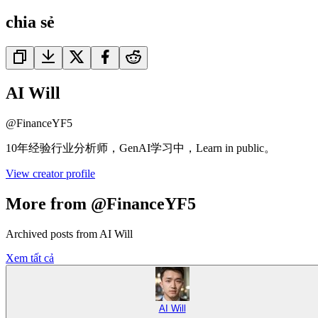
chia sẻ
AI Will
@
FinanceYF5
10年经验行业分析师，GenAI学习中，Learn in public。
View creator profile
More from @FinanceYF5
Archived posts from AI Will
Xem tất cả
AI Will