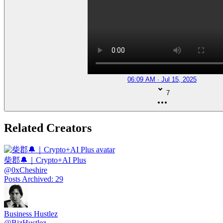
06:09 AM · Jul 15, 2025
7
Related Creators
柴郡🔔｜Crypto+AI Plus
@
0xCheshire
Posts Archived
:
29
Business Hustlez
@
BizHustlez