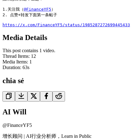
1.关注我（
@FinanceYF5
）

2. 点赞+转发下面第一条帖子

https://x.com/FinanceYF5/status/1985287272699445433
Media Details
This post contains 1 video.
Thread Items
:
12
Media Items
:
1
Duration:
63
s
chia sẻ
AI Will
@
FinanceYF5
增长顾问 | AI行业分析师，Learn in Public