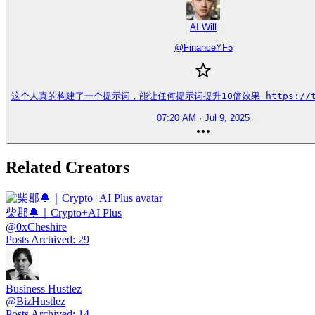
AI Will
@
FinanceYF5
这个人真的构建了一个提示词，能让任何提示词提升10倍效果 https://t.co
07:20 AM · Jul 9, 2025
Related Creators
柴郡🔔｜Crypto+AI Plus
@
0xCheshire
Posts Archived
:
29
Business Hustlez
@
BizHustlez
Posts Archived
:
14