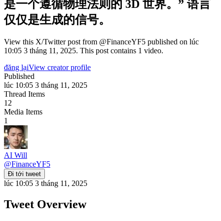
是一个遵循物理法则的 3D 世界。” 语言
仅仅是生成的信号。
View this X/Twitter post from @FinanceYF5 published on lúc
10:05 3 tháng 11, 2025. This post contains 1 video.
đăng lại
View creator profile
Published
lúc 10:05 3 tháng 11, 2025
Thread Items
12
Media Items
1
AI Will
@
FinanceYF5
Đi tới tweet
lúc 10:05 3 tháng 11, 2025
Tweet Overview