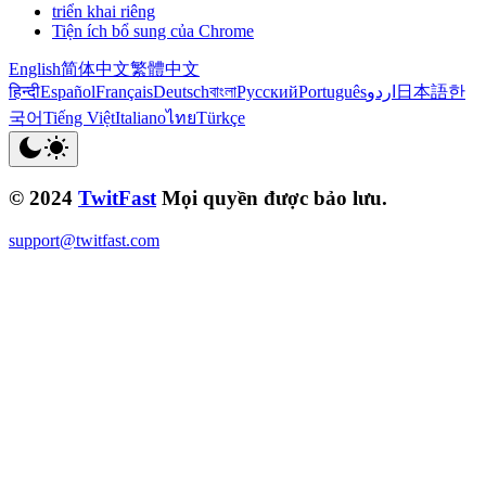
triển khai riêng
Tiện ích bổ sung của Chrome
English
简体中文
繁體中文
हिन्दी
Español
Français
Deutsch
বাংলা
Русский
Português
اردو
日本語
한
국어
Tiếng Việt
Italiano
ไทย
Türkçe
© 2024
TwitFast
Mọi quyền được bảo lưu.
support@twitfast.com