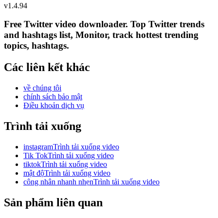
v
1.4.94
Free Twitter video downloader. Top Twitter trends
and hashtags list, Monitor, track hottest trending
topics, hashtags.
Các liên kết khác
về chúng tôi
chính sách bảo mật
Điều khoản dịch vụ
Trình tải xuống
instagramTrình tải xuống video
Tik TokTrình tải xuống video
tiktokTrình tải xuống video
mật độTrình tải xuống video
công nhân nhanh nhẹnTrình tải xuống video
Sản phẩm liên quan