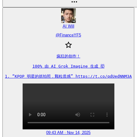
AI Will
@
FinanceYF5
疯狂的创作！

100% 由 AI Grok Imagine 生成 🤯

1. “KPOP 明星的抓拍照，颗粒质感” https://t.co/qdUedNNM3A
09:43 AM · Nov 14, 2025