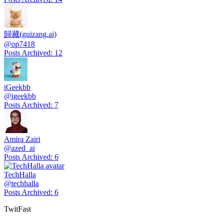
歸藏(guizang.ai)
@
op7418
Posts Archived
:
12
iGeekbb
@
igeekbb
Posts Archived
:
7
Amira Zairi
@
azed_ai
Posts Archived
:
6
TechHalla
@
techhalla
Posts Archived
:
6
TwitFast