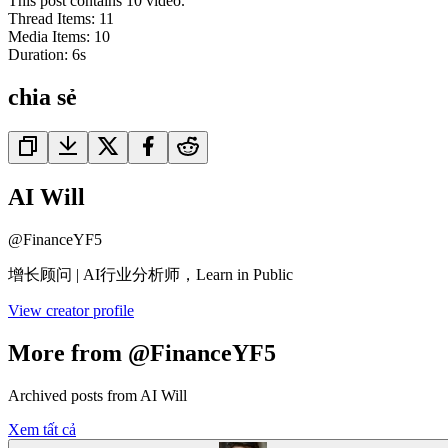
This post contains 10 video.
Thread Items
:
11
Media Items
:
10
Duration:
6
s
chia sẻ
AI Will
@
FinanceYF5
增长顾问 | AI行业分析师，Learn in Public
View creator profile
More from @FinanceYF5
Archived posts from AI Will
Xem tất cả