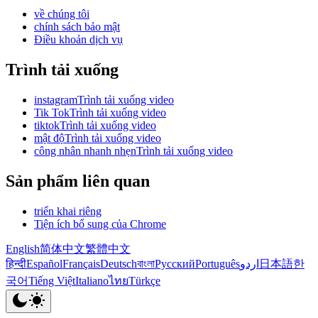
về chúng tôi
chính sách bảo mật
Điều khoản dịch vụ
Trình tải xuống
instagramTrình tải xuống video
Tik TokTrình tải xuống video
tiktokTrình tải xuống video
mật độTrình tải xuống video
công nhân nhanh nhẹnTrình tải xuống video
Sản phẩm liên quan
triển khai riêng
Tiện ích bổ sung của Chrome
English
简体中文
繁體中文
हिन्दी
Español
Français
Deutsch
বাংলা
Русский
Português
اردو
日本語
한
국어
Tiếng Việt
Italiano
ไทย
Türkçe