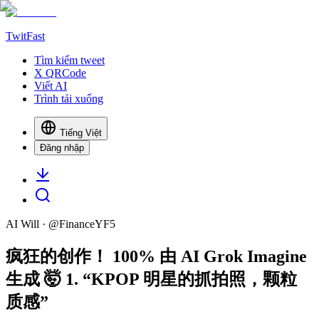
TwitFast
Tìm kiếm tweet
X QRCode
Viết AI
Trình tải xuống
Tiếng Việt
Đăng nhập
AI Will
· @
FinanceYF5
疯狂的创作！ 100% 由 AI Grok Imagine
生成 🤯 1. “KPOP 明星的抓拍照，颗粒
质感”