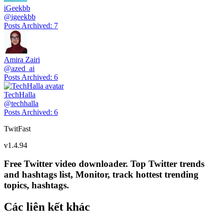
iGeekbb
@
igeekbb
Posts Archived
:
7
Amira Zairi
@
azed_ai
Posts Archived
:
6
TechHalla
@
techhalla
Posts Archived
:
6
TwitFast
v
1.4.94
Free Twitter video downloader. Top Twitter trends
and hashtags list, Monitor, track hottest trending
topics, hashtags.
Các liên kết khác