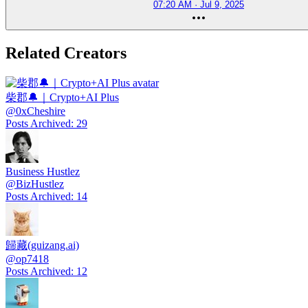
07:20 AM · Jul 9, 2025
Related Creators
柴郡🔔｜Crypto+AI Plus
@
0xCheshire
Posts Archived
:
29
Business Hustlez
@
BizHustlez
Posts Archived
:
14
歸藏(guizang.ai)
@
op7418
Posts Archived
:
12