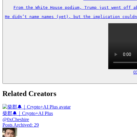
From the White House podium, Trump just went off a
He didn’t name names (yet), but the implication couldn
0
Related Creators
柴郡🔔｜Crypto+AI Plus
@
0xCheshire
Posts Archived
:
29