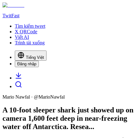
TwitFast
Tìm kiếm tweet
X QRCode
Viết AI
Trình tải xuống
Tiếng Việt
Đăng nhập
Mario Nawfal
· @
MarioNawfal
A 10-foot sleeper shark just showed up on
camera 1,600 feet deep in near-freezing
water off Antarctica. Resea...