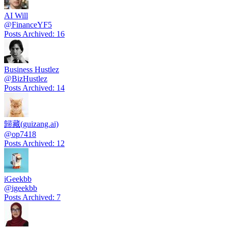
AI Will
@
FinanceYF5
Posts Archived
:
16
Business Hustlez
@
BizHustlez
Posts Archived
:
14
歸藏(guizang.ai)
@
op7418
Posts Archived
:
12
iGeekbb
@
igeekbb
Posts Archived
:
7