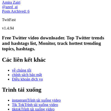
Amira Zairi
@
azed_ai
Posts Archived
:
6
TwitFast
v
1.4.94
Free Twitter video downloader. Top Twitter trends
and hashtags list, Monitor, track hottest trending
topics, hashtags.
Các liên kết khác
về chúng tôi
chính sách bảo mật
Điều khoản dịch vụ
Trình tải xuống
instagramTrình tải xuống video
Tik TokTrình tải xuống video
tiktokTrình tải xuống video