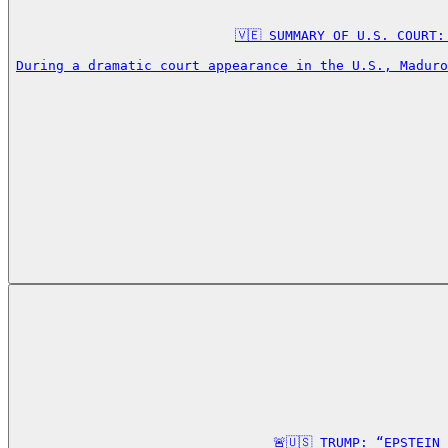
🇻🇪 SUMMARY OF U.S. COURT:
During a dramatic court appearance in the U.S., Maduro
🚨🇺🇸 TRUMP: “EPSTEIN