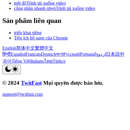
mật độTrình tải xuống video
công nhân nhanh nhẹnTrình tải xuống video
Sản phẩm liên quan
triển khai riêng
Tiện ích bổ sung của Chrome
English
简体中文
繁體中文
हिन्दी
Español
Français
Deutsch
বাংলা
Русский
Português
اردو
日本語
한
국어
Tiếng Việt
Italiano
ไทย
Türkçe
© 2024
TwitFast
Mọi quyền được bảo lưu.
support@twitfast.com