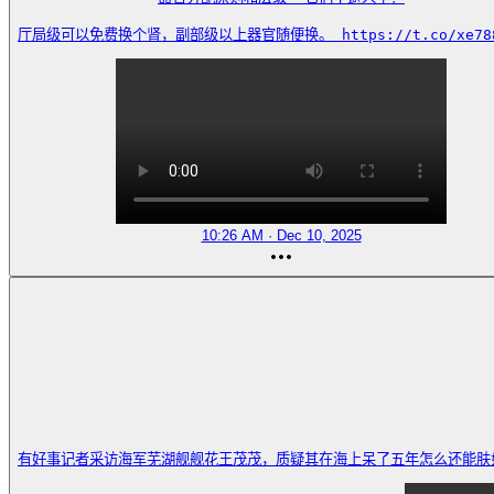
厅局级可以免费换个肾，副部级以上器官随便换。 https://t.co/xe788
10:26 AM · Dec 10, 2025
有好事记者采访海军芜湖舰舰花王茂茂，质疑其在海上呆了五年怎么还能肤如凝脂？