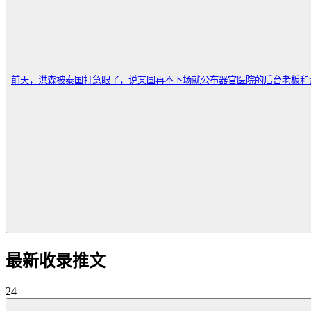
前天，洪森被泰国打急眼了，说某国再不下场就公布器官医院的后台老板和企业。
最新收录推文
24