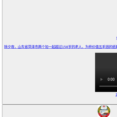
除夕夜，山东省菏泽市两个加一起超过150岁的老人，为抢价值五毛钱的纸箱子，