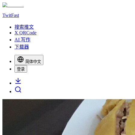
TwitFast
搜索推文
X QRCode
AI 写作
下载器
简体中文
登录