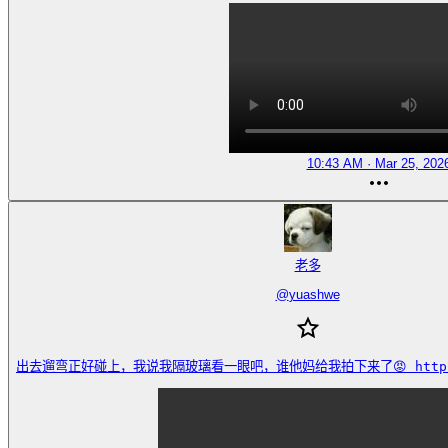
10:43 AM · Mar 25, 202
老多
@
yuashwe
出去遛弯正好碰上，我说我隔玻璃看一眼吧，谁他妈给我拍下来了😡 https://