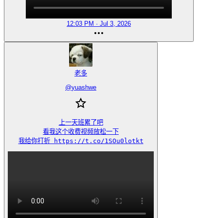
12:03 PM · Jul 3, 2026
老多
@
yuashwe
上一天班累了吧

看我这个收费视频放松一下

我给你打折 https://t.co/1SOu0lotkt