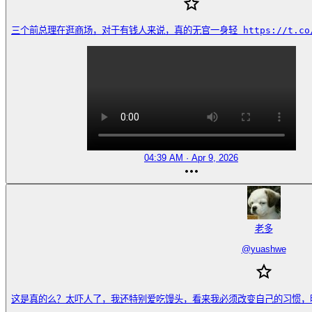
三个前总理在逛商场，对于有钱人来说，真的无官一身轻 https://t.co/M
04:39 AM · Apr 9, 2026
老多
@
yuashwe
这是真的么？太吓人了，我还特别爱吃馒头，看来我必须改变自己的习惯，明天开始戒