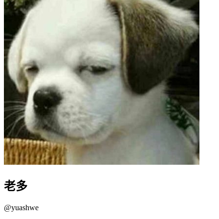
老多
@
yuashwe