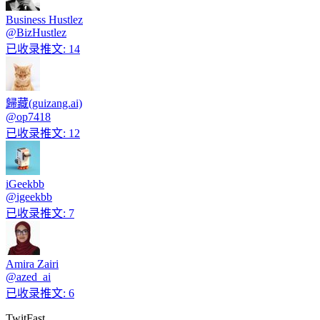
Business Hustlez
@
BizHustlez
已收录推文
:
14
歸藏(guizang.ai)
@
op7418
已收录推文
:
12
iGeekbb
@
igeekbb
已收录推文
:
7
Amira Zairi
@
azed_ai
已收录推文
:
6
TwitFast