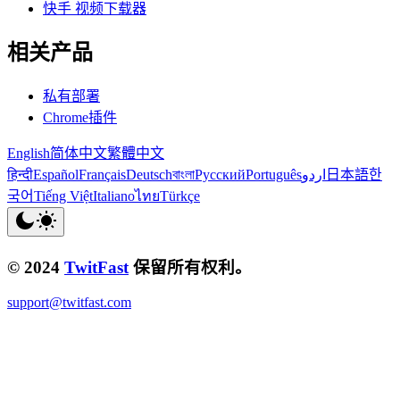
快手 视频下载器
相关产品
私有部署
Chrome插件
English
简体中文
繁體中文
हिन्दी
Español
Français
Deutsch
বাংলা
Русский
Português
اردو
日本語
한
국어
Tiếng Việt
Italiano
ไทย
Türkçe
© 2024
TwitFast
保留所有权利。
support@twitfast.com