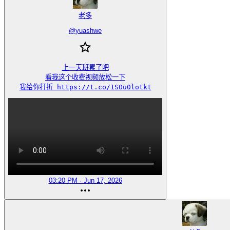
老多
@
yuashwe
上一天班累了吧

看我这个收费视频放松一下

我给你打折 https://t.co/1SOu0lotkt
03:20 PM · Jun 17, 2026