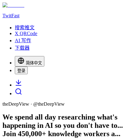
TwitFast
搜索推文
X QRCode
AI 写作
下载器
简体中文
登录
theDeepView
· @
theDeepView
We spend all day researching what's
happening in AI so you don't have to...
Join 450,000+ knowledge workers a...