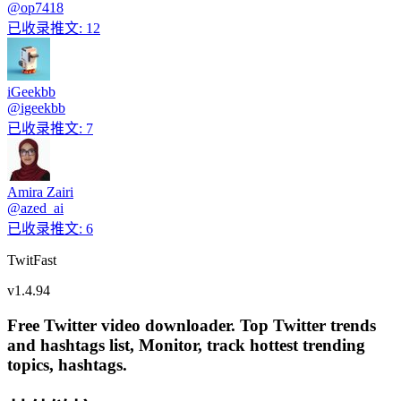
@
op7418
已收录推文
:
12
iGeekbb
@
igeekbb
已收录推文
:
7
Amira Zairi
@
azed_ai
已收录推文
:
6
TwitFast
v
1.4.94
Free Twitter video downloader. Top Twitter trends
and hashtags list, Monitor, track hottest trending
topics, hashtags.