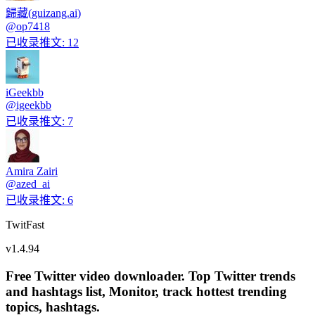
歸藏(guizang.ai)
@
op7418
已收录推文
:
12
iGeekbb
@
igeekbb
已收录推文
:
7
Amira Zairi
@
azed_ai
已收录推文
:
6
TwitFast
v
1.4.94
Free Twitter video downloader. Top Twitter trends
and hashtags list, Monitor, track hottest trending
topics, hashtags.