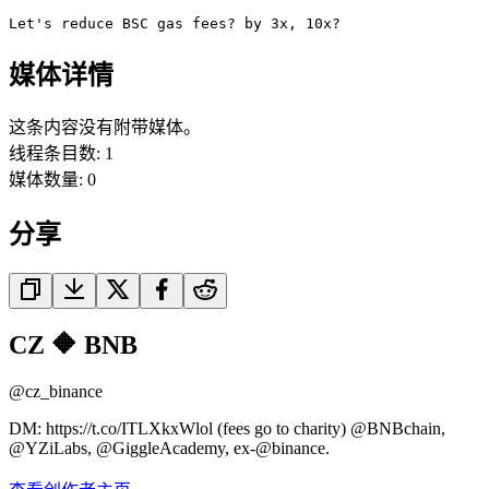
Let's reduce BSC gas fees? by 3x, 10x?
媒体详情
这条内容没有附带媒体。
线程条目数
:
1
媒体数量
:
0
分享
CZ 🔶 BNB
@
cz_binance
DM: https://t.co/ITLXkxWlol (fees go to charity) @BNBchain,
@YZiLabs, @GiggleAcademy, ex-@binance.