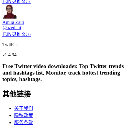
已收录推文
:
7
Amira Zairi
@
azed_ai
已收录推文
:
6
TwitFast
v
1.4.94
Free Twitter video downloader. Top Twitter trends
and hashtags list, Monitor, track hottest trending
topics, hashtags.
其他链接
关于我们
隐私政策
服务条款