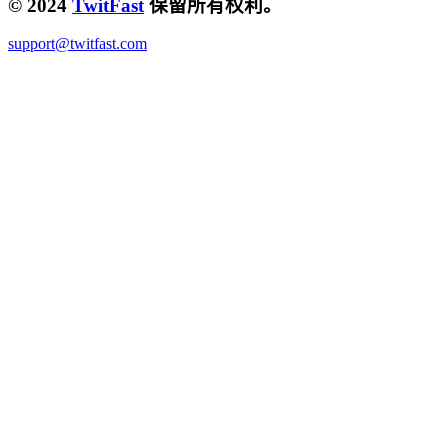
© 2024
TwitFast
保留所有权利。
support@twitfast.com