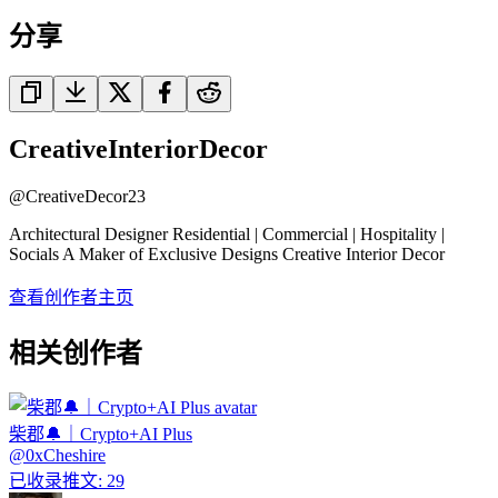
分享
CreativeInteriorDecor
@
CreativeDecor23
Architectural Designer Residential | Commercial | Hospitality |
Socials A Maker of Exclusive Designs Creative Interior Decor
查看创作者主页
相关创作者
柴郡🔔｜Crypto+AI Plus
@
0xCheshire
已收录推文
:
29