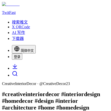
TwitFast
搜索推文
X QRCode
AI 写作
下载器
简体中文
登录
CreativeInteriorDecor
· @
CreativeDecor23
#creativeinteriordecor #interiordesign
#homedecor #design #interior
#architecture #home #homedesign