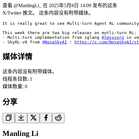
查看 @ManlingLi_ 在 2025年5月8日 14:09 发布的这条
X/Twitter 推文。 这条内容没有附带媒体。
It is really great to see Multi-turn Agent RL community
This week there are two big releases on mutli-turn RL:

- Multi-turn implementation from sglang 
@lmsysorg
 in ve
- SkyRL-v0 from 
@NovaSkyAI
 : 
https://x.com/NovaSkyAI/st
媒体详情
这条内容没有附带媒体。
线程条目数
:
1
媒体数量
:
0
分享
Manling Li