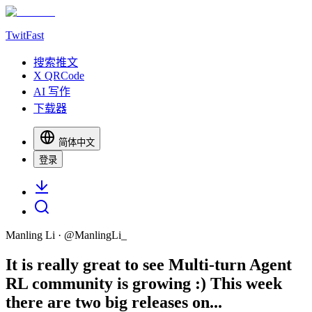
TwitFast
搜索推文
X QRCode
AI 写作
下载器
简体中文
登录
Manling Li
· @
ManlingLi_
It is really great to see Multi-turn Agent
RL community is growing :) This week
there are two big releases on...