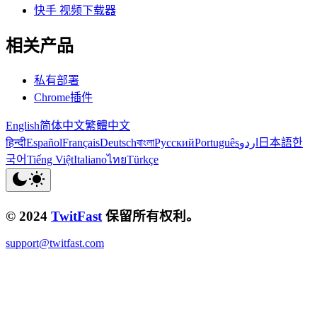
快手 视频下载器
相关产品
私有部署
Chrome插件
English
简体中文
繁體中文
हिन्दी
Español
Français
Deutsch
বাংলা
Русский
Português
اردو
日本語
한
국어
Tiếng Việt
Italiano
ไทย
Türkçe
© 2024
TwitFast
保留所有权利。
support@twitfast.com