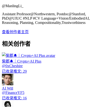
@
ManlingLi_
Assistant Professor@Northwestern, Postdoc@Stanford,
PhD@UIUC #NLP #CV Language+Vision/EmbodiedAI,
Reasoning, Planning, Compositionality,Trustworthiness
查看创作者主页
相关创作者
柴郡🔔｜Crypto+AI Plus
@
0xCheshire
已收录推文
:
29
AI Will
@
FinanceYF5
已收录推文
:
16