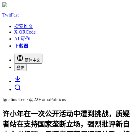
TwitFast
搜索推文
X QRCode
AI 写作
下载器
简体中文
登录
Ignatius Lee
· @
22HomoPoliticus
许小年在一次公开活动中遭到挑战，质疑
者站在支持国家垄断立场，强烈批评新自