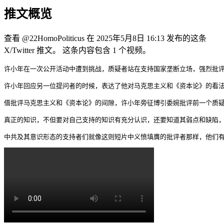
推文概览
查看 @22HomoPoliticus 在 2025年5月8日 16:13 发布的这条
X/Twitter 推文。 这条内容包含 1 个视频。
许小年在一次公开活动中遭到挑战，质疑者站在支持国家垄断立场，强烈批评
许小年回应另一位提问者的时候，表达了他对马克思主义和《资本论》的看法
借批评马克思主义和《资本论》的间隙，许小年旁征博引委婉批评前一个质疑
真正的知识，不但要对自己支持的知识有充分认识，还要知道其弱点和缺陷，
中共及其意识形态的支持者们就像这则短片中义愤填膺的批评者那样，他们