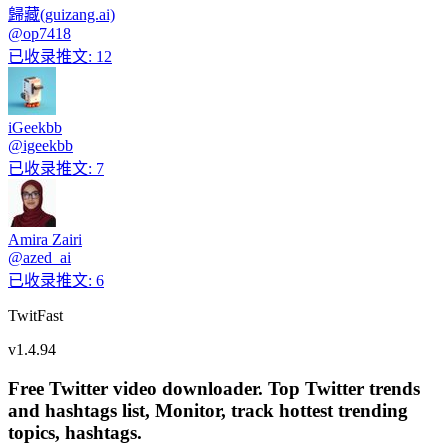
歸藏(guizang.ai)
@
op7418
已收录推文
:
12
iGeekbb
@
igeekbb
已收录推文
:
7
Amira Zairi
@
azed_ai
已收录推文
:
6
TwitFast
v
1.4.94
Free Twitter video downloader. Top Twitter trends
and hashtags list, Monitor, track hottest trending
topics, hashtags.