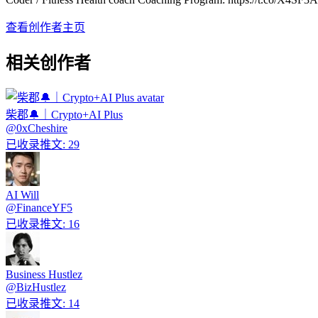
查看创作者主页
相关创作者
柴郡🔔｜Crypto+AI Plus
@
0xCheshire
已收录推文
:
29
AI Will
@
FinanceYF5
已收录推文
:
16
Business Hustlez
@
BizHustlez
已收录推文
:
14