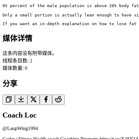
95 percent of the male population is above 20% body fat
Only a small portion is actually lean enough to have vi
If you want an in-depth explanation on how to lose fat 
媒体详情
这条内容没有附带媒体。
线程条目数
:
2
媒体数量
:
0
分享
Coach Loc
@
LaupWing1994
Coder / Fitness Health coach Coaching Program: https://t.co/X4SF3