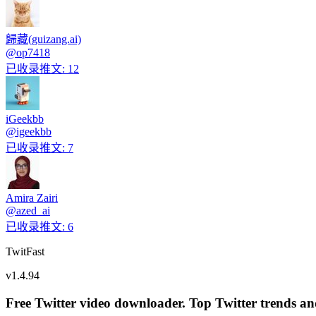
歸藏(guizang.ai)
@
op7418
已收录推文
:
12
iGeekbb
@
igeekbb
已收录推文
:
7
Amira Zairi
@
azed_ai
已收录推文
:
6
TwitFast
v
1.4.94
Free Twitter video downloader. Top Twitter trends and 