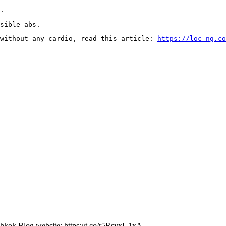
.

sible abs.
without any cardio, read this article: 
https://loc-ng.co
Ahkok Blog website: https://t.co/r5RsyxU1xA