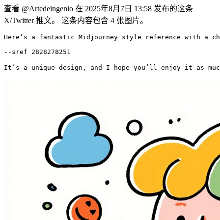
查看 @Artedeingenio 在 2025年8月7日 13:58 发布的这条
X/Twitter 推文。 这条内容包含 4 张图片。
Here’s a fantastic Midjourney style reference with a ch
--sref 2828278251

It’s a unique design, and I hope you’ll enjoy it as muc