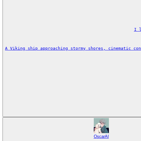
I 
A Viking ship approaching stormy shores, cinematic con
OscarAI