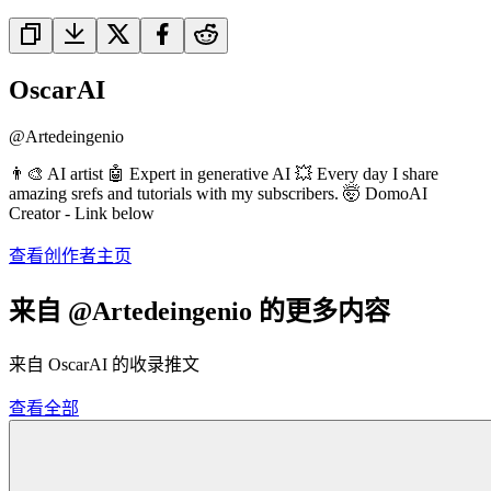
OscarAI
@
Artedeingenio
👨‍🎨 AI artist 🤖 Expert in generative AI 💥 Every day I share
amazing srefs and tutorials with my subscribers. 🤯 DomoAI
Creator - Link below
查看创作者主页
来自 @Artedeingenio 的更多内容
来自 OscarAI 的收录推文
查看全部