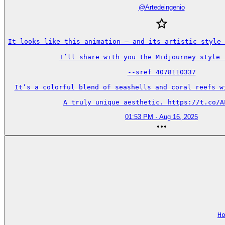
@
Artedeingenio
It looks like this animation — and its artistic style 
I’ll share with you the Midjourney style r
--sref 4078110337

It’s a colorful blend of seashells and coral reefs wi
A truly unique aesthetic. https://t.co/A
01:53 PM · Aug 16, 2025
H