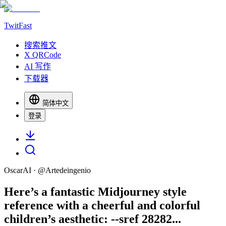
TwitFast
搜索推文
X QRCode
AI 写作
下载器
简体中文
登录
OscarAI
· @
Artedeingenio
Here’s a fantastic Midjourney style
reference with a cheerful and colorful
children’s aesthetic: --sref 28282...