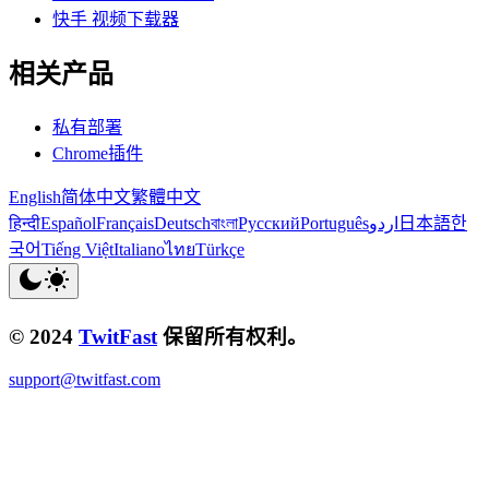
快手 视频下载器
相关产品
私有部署
Chrome插件
English
简体中文
繁體中文
हिन्दी
Español
Français
Deutsch
বাংলা
Русский
Português
اردو
日本語
한
국어
Tiếng Việt
Italiano
ไทย
Türkçe
© 2024
TwitFast
保留所有权利。
support@twitfast.com