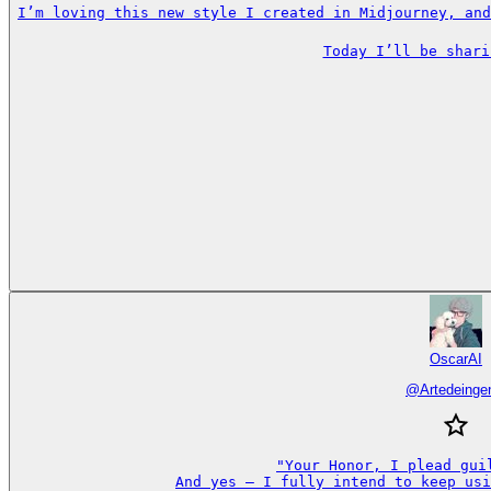
I’m loving this new style I created in Midjourney, and
Today I’ll be shari
OscarAI
@
Artedeinge
"Your Honor, I plead guil
And yes — I fully intend to keep usi