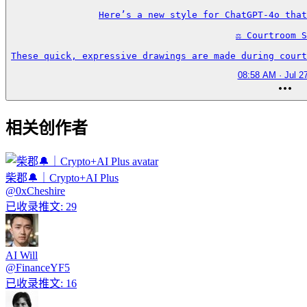
Here’s a new style for ChatGPT-4o that
⚖️ Courtroom S
These quick, expressive drawings are made during court
08:58 AM · Jul 2
相关创作者
柴郡🔔｜Crypto+AI Plus
@
0xCheshire
已收录推文
:
29
AI Will
@
FinanceYF5
已收录推文
:
16