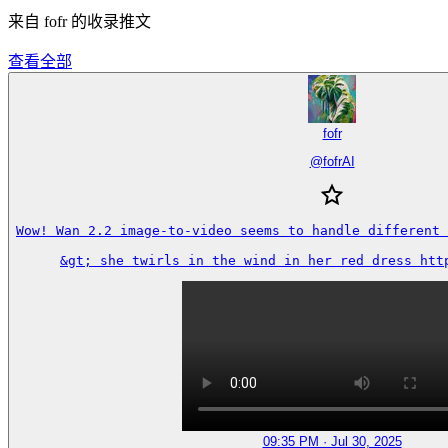
来自 fofr 的收录推文
查看全部
fofr
@
fofrAI
Wow! Wan 2.2 image-to-video seems to handle different 
&gt; she twirls in the wind in her red dress htt
09:35 PM · Jul 30, 2025