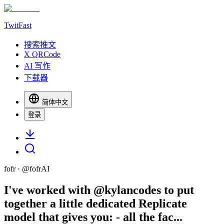
TwitFast
搜索推文
X QRCode
AI 写作
下载器
简体中文
登录
fofr
· @
fofrAI
I've worked with @kylancodes to put
together a little dedicated Replicate
model that gives you: - all the fac...