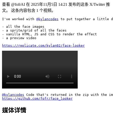
查看 @fofrAI 在 2025年11月5日 14:21 发布的这条 X/Twitter 推
文。 这条内容包含 1 个视频。
I've worked with 
@kylancodes
 to put together a little d
- all the face images

- a sprite/grid of all the faces

- vanilla HTML, JS and CSS to render the effect

- a preview video

https://replicate.com/kylan02/face-looker
@kylancodes
https://github.com/fofr/face_looker
媒体详情