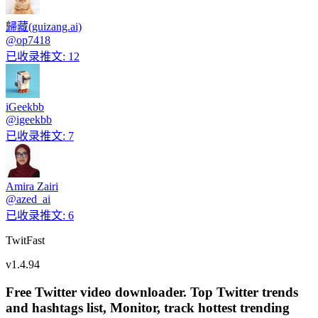
歸藏(guizang.ai)
@
op7418
已收录推文
:
12
iGeekbb
@
igeekbb
已收录推文
:
7
Amira Zairi
@
azed_ai
已收录推文
:
6
TwitFast
v
1.4.94
Free Twitter video downloader. Top Twitter trends
and hashtags list, Monitor, track hottest trending