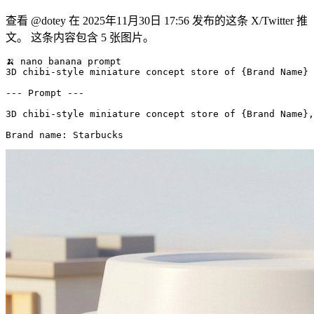
查看 @dotey 在 2025年11月30日 17:56 发布的这条 X/Twitter 推
文。 这条内容包含 5 张图片。
🍌 nano banana prompt

3D chibi-style miniature concept store of {Brand Name}

--- Prompt ---

3D chibi-style miniature concept store of {Brand Name},
Brand name: Starbucks