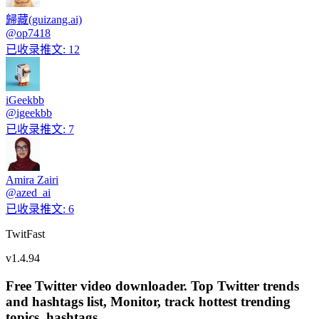
歸藏(guizang.ai)
@
op7418
已收录推文
:
12
iGeekbb
@
igeekbb
已收录推文
:
7
Amira Zairi
@
azed_ai
已收录推文
:
6
TwitFast
v
1.4.94
Free Twitter video downloader. Top Twitter trends
and hashtags list, Monitor, track hottest trending
topics, hashtags.