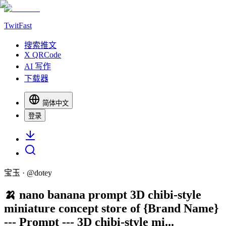
TwitFast
搜索推文
X QRCode
AI 写作
下载器
简体中文
登录
宝玉
· @
dotey
🍌 nano banana prompt 3D chibi-style
miniature concept store of {Brand Name}
--- Prompt --- 3D chibi-style mi...