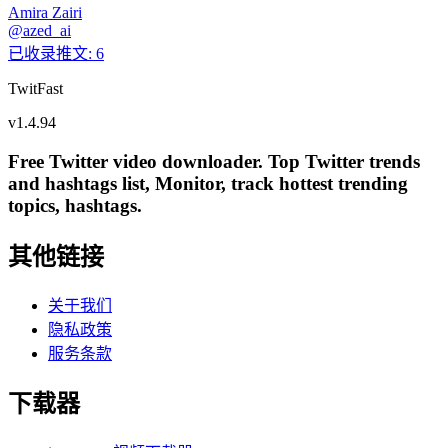
Amira Zairi
@
azed_ai
已收录推文
:
6
TwitFast
v
1.4.94
Free Twitter video downloader. Top Twitter trends
and hashtags list, Monitor, track hottest trending
topics, hashtags.
其他链接
关于我们
隐私政策
服务条款
下载器