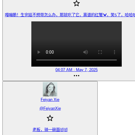
嘎嘣脆！生完娃不想带怎么办，那就吃了它，离谱的红蟹🦀，笑S了，哈哈哈🤣
04:07 AM · May 7, 2025
Feiyan Xie
@
FeiyanXie
老板，骑一碗面🤣🤣