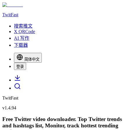
TwitFast
搜索推文
X QRCode
AI 写作
下载器
简体中文
登录
TwitFast
v
1.4.94
Free Twitter video downloader. Top Twitter trends
and hashtags list, Monitor, track hottest trending