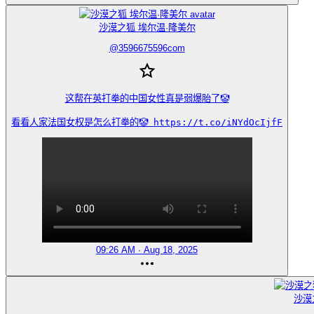
沙漠之狐 埃尔温·隆美尔
@
3596675596com
这帮在英打拳的中国女性真是弱爆胎了🤡

看看人家法国女权是怎么打拳的🤡 https://t.co/iNYdOcIjfF
09:26 AM · Aug 18, 2025
沙漠