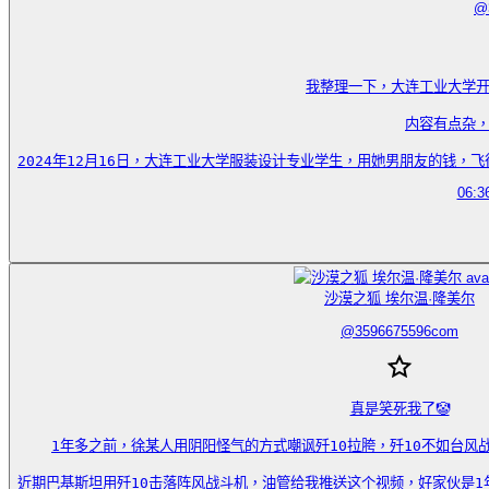
@
我整理一下，大连工业大学开
内容有点杂，
2024年12月16日，大连工业大学服装设计专业学生，用她男朋友的钱，飞往上海和
06:3
沙漠之狐 埃尔温·隆美尔
@
3596675596com
真是笑死我了🤡

1年多之前，徐某人用阴阳怪气的方式嘲讽歼10拉胯，歼10不如台风战
近期巴基斯坦用歼10击落阵风战斗机，油管给我推送这个视频，好家伙是1年