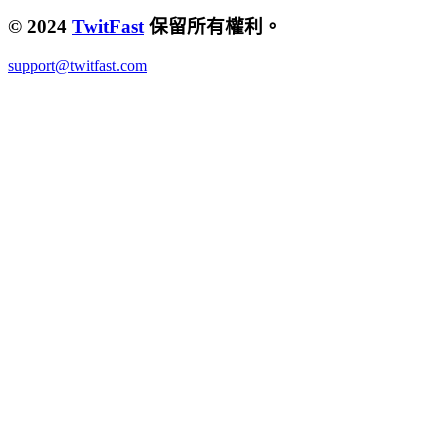
© 2024
TwitFast
保留所有權利。
support@twitfast.com