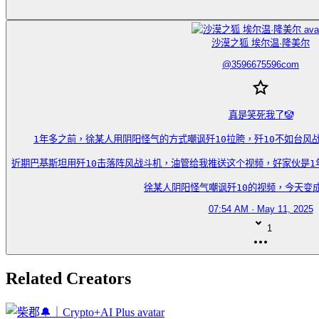
沙漠之狐 埃尔温·隆美尔
@
3596675596com
真是笑死我了🤡

1年多之前，徐某人用阴阳怪气的方式嘲讽歼10拉胯，歼10不如台风战
近期巴基斯坦用歼10击落阵风战斗机，油管给我推送这个视频，好家伙是1年
徐某人阴阳怪气嘲讽歼10的视频，今天变成
07:54 AM · May 11, 2025
1
Related Creators