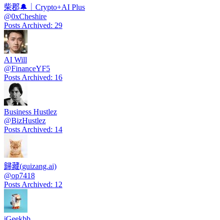
柴郡🔔｜Crypto+AI Plus
@
0xCheshire
Posts Archived
:
29
AI Will
@
FinanceYF5
Posts Archived
:
16
Business Hustlez
@
BizHustlez
Posts Archived
:
14
歸藏(guizang.ai)
@
op7418
Posts Archived
:
12
iGeekbb