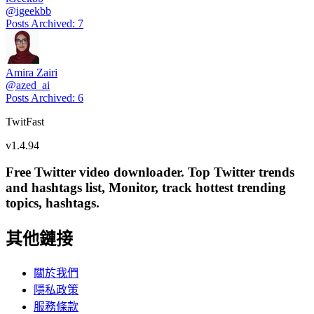
@
igeekbb
Posts Archived
:
7
Amira Zairi
@
azed_ai
Posts Archived
:
6
TwitFast
v
1.4.94
Free Twitter video downloader. Top Twitter trends
and hashtags list, Monitor, track hottest trending
topics, hashtags.
其他鏈接
關於我們
隱私政策
服務條款