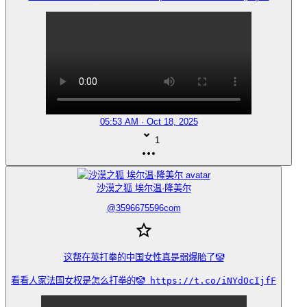
05:53 AM · Oct 18, 2025
1
沙漠之狐 埃尔温·隆美尔
@
3596675596com
这帮在英打拳的中国女性真是弱爆胎了🤡

看看人家法国女权是怎么打拳的🤡 https://t.co/iNYdOcIjfF