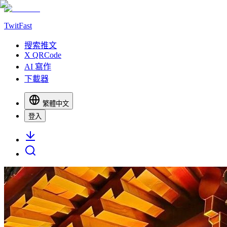
TwitFast
搜索推文
X QRCode
AI 寫作
下載器
繁體中文
登入