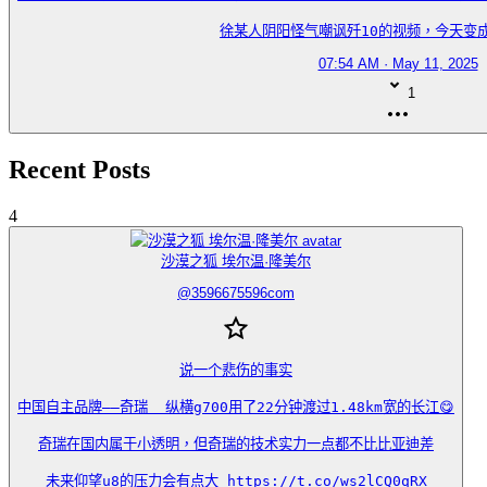
徐某人阴阳怪气嘲讽歼10的视频，今天变成
07:54 AM · May 11, 2025
1
Recent Posts
4
沙漠之狐 埃尔温·隆美尔
@
3596675596com
说一个悲伤的事实

中国自主品牌——奇瑞  纵横g700用了22分钟渡过1.48km宽的长江😋

奇瑞在国内属于小透明，但奇瑞的技术实力一点都不比比亚迪差

未来仰望u8的压力会有点大 https://t.co/ws2lCQ0qRX