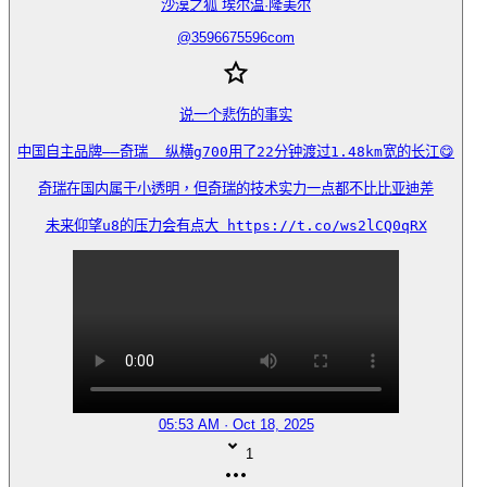
沙漠之狐 埃尔温·隆美尔
@
3596675596com
说一个悲伤的事实

中国自主品牌——奇瑞  纵横g700用了22分钟渡过1.48km宽的长江😋

奇瑞在国内属于小透明，但奇瑞的技术实力一点都不比比亚迪差

未来仰望u8的压力会有点大 https://t.co/ws2lCQ0qRX
05:53 AM · Oct 18, 2025
1