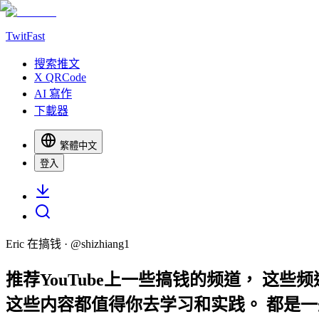
TwitFast
搜索推文
X QRCode
AI 寫作
下載器
繁體中文
登入
Eric 在搞钱
· @
shizhiang1
推荐YouTube上一些搞钱的频道， 
这些内容都值得你去学习和实践。 都是一