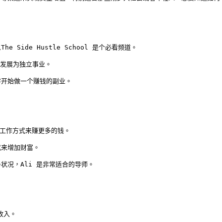
ide Hustle School 是个必看频道。

步发展为独立事业。

零开始做一个赚钱的副业。
和工作方式来赚更多的钱。

来增加财富。

状况，Ali 是非常适合的导师。
入。
