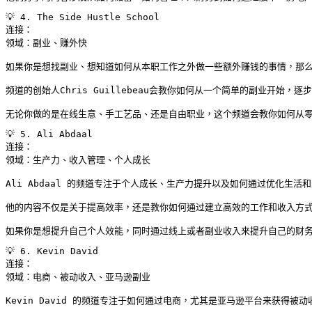
💡 4. The Side Hustle School

连接：

领域：副业、赚外快

如果你是想找副业、想知道如何从本职工作之外做一些额外赚钱的事情，那么The S
频道的创始人Chris Guillebeau会教你如何从一个简单的副业开始，逐
无论你做的是在线生意、手工艺品、还是自由职业，这个频道会教你如何从
💡 5. Ali Abdaal

连接：

领域：生产力、收入管理、个人成长

Ali Abdaal 的频道专注于个人成长、生产力提升以及如何通过优化生活
他的内容不仅是关于提高效率，还是教你如何通过建立高效的工作和收入方式
如果你是想提升自己个人效能，同时通过线上或者副业收入来提升自己的财务
💡 6. Kevin David

连接：

领域：电商、被动收入、亚马逊副业

Kevin David 的频道专注于如何通过电商，尤其是亚马逊平台来获得被动收