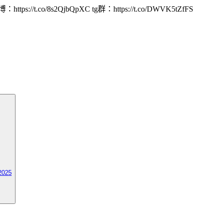
/8s2QjbQpXC tg群：https://t.co/DWVK5tZfFS
2025