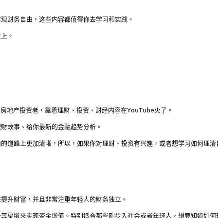
现财务自由，这些内容都值得你去学习和实践。

上。

房地产投资者，靠着理财、投资、财经内容在YouTube火了。

财故事、给你最新的金融趋势分析。

由的道路上更加清晰，所以，如果你对理财、投资有兴趣，或者想学习如何理清
提升财富，并且非常注重年轻人的财务独立。

产等渠道来实现资金增值。特别适合那些刚步入社会或者年轻人，想要知道如何