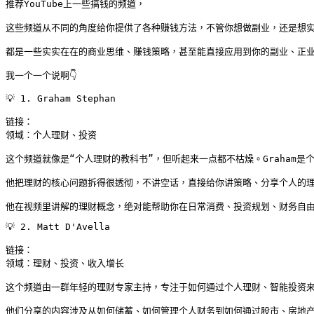
推荐YouTube上一些搞钱的频道，

这些频道从不同的角度给你提供了各种赚钱方法，不管你想做副业，还是想实
都是一些实实在在的商业思维、赚钱策略，甚至能直接应用到你的副业、正业
我一个一个说啊👇
💡 1. Graham Stephan

链接：

领域：个人理财、投资

这个频道就像是“个人理财的教科书”，但听起来一点都不枯燥。Graham是个
他把理财的核心问题拆得很透彻，不讲空话，直接给你讲策略、分享个人的理
他在视频里讲解的理财概念，绝对能帮助你在日常消费、投资规划、财务自
💡 2. Matt D'Avella

链接：

领域：理财、投资、收入增长

这个频道由一群年轻的理财专家主持，专注于如何通过个人理财、智能投资来
他们分享的内容涉及从如何储蓄、如何管理个人财务到如何通过股市、房地