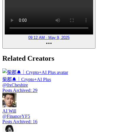
09:12 AM · May 9, 2025
Related Creators
柴郡🔔｜Crypto+AI Plus
@
0xCheshire
Posts Archived
:
29
AI Will
@
FinanceYF5
Posts Archived
:
16