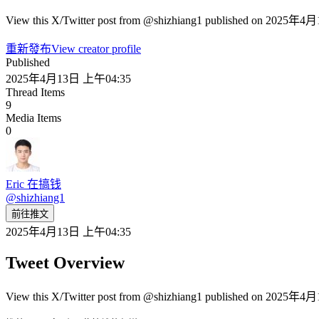
View this X/Twitter post from @shizhiang1 published on 2025年4月
重新發布
View creator profile
Published
2025年4月13日 上午04:35
Thread Items
9
Media Items
0
Eric 在搞钱
@
shizhiang1
前往推文
2025年4月13日 上午04:35
Tweet Overview
View this X/Twitter post from @shizhiang1 published on 2025年4月