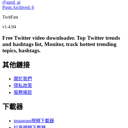
@
azed_ai
Posts Archived
:
6
TwitFast
v
1.4.94
Free Twitter video downloader. Top Twitter trends
and hashtags list, Monitor, track hottest trending
topics, hashtags.
其他鏈接
關於我們
隱私政策
服務條款
下載器
instagram視頻下載器
抖音視頻下載器