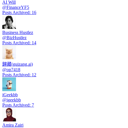
AI Will
@
FinanceYF5
Posts Archived
:
16
Business Hustlez
@
BizHustlez
Posts Archived
:
14
歸藏(guizang.ai)
@
op7418
Posts Archived
:
12
iGeekbb
@
igeekbb
Posts Archived
:
7
Amira Zairi