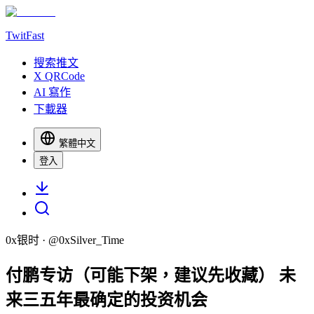
TwitFast
搜索推文
X QRCode
AI 寫作
下載器
繁體中文
登入
0x银时
· @
0xSilver_Time
付鹏专访（可能下架，建议先收藏） 未
来三五年最确定的投资机会