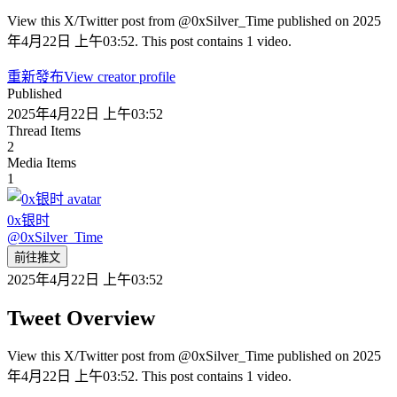
View this X/Twitter post from @0xSilver_Time published on 2025
年4月22日 上午03:52. This post contains 1 video.
重新發布
View creator profile
Published
2025年4月22日 上午03:52
Thread Items
2
Media Items
1
0x银时
@
0xSilver_Time
前往推文
2025年4月22日 上午03:52
Tweet Overview
View this X/Twitter post from @0xSilver_Time published on 2025
年4月22日 上午03:52. This post contains 1 video.