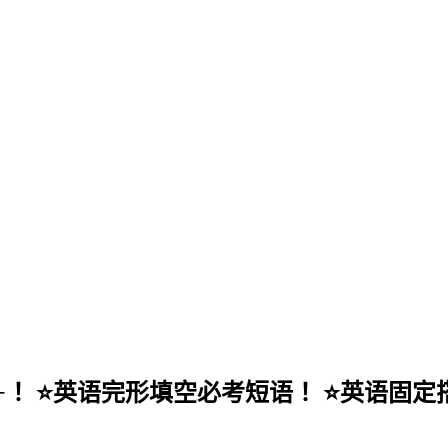
！ ⭐️英语完形填空必考短语！ ⭐️英语固