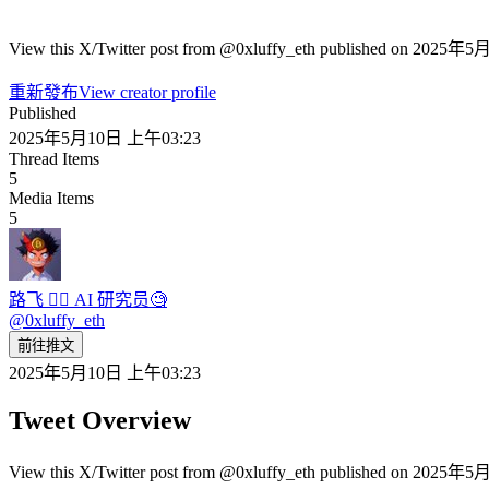
View this X/Twitter post from @0xluffy_eth published on 2025年5
重新發布
View creator profile
Published
2025年5月10日 上午03:23
Thread Items
5
Media Items
5
路飞 🏴‍☠️ AI 研究员🧐
@
0xluffy_eth
前往推文
2025年5月10日 上午03:23
Tweet Overview
View this X/Twitter post from @0xluffy_eth published on 2025年5