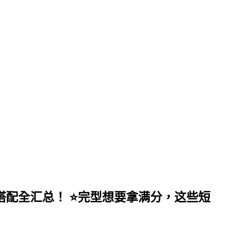
定搭配全汇总！ ⭐️完型想要拿满分，这些短