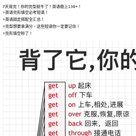
7天背完！你的完型就牛了！英语稳上130+！

⭐️英语完形填空必考短语！

⭐️英语固定搭配全汇总！

⭐️完型想要拿满分，这些短语你一定要记住！

⭐️完形填空秒了！ 