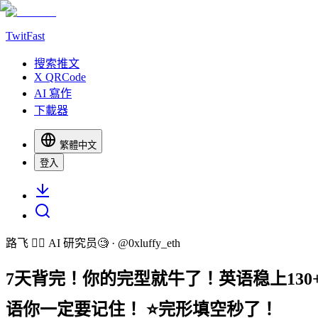
TwitFast
搜索推文
X QRCode
AI 寫作
下載器
繁體中文
登入
路飞 🏴‍☠️ AI 研究员🧐
· @
0xluffy_eth
7天背完！你的完型就牛了！英语稳上130+
语你一定要记住！ ⭐️完形填空秒了！