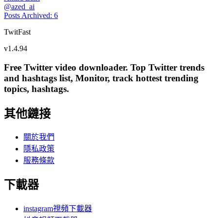
@
azed_ai
Posts Archived
:
6
TwitFast
v
1.4.94
Free Twitter video downloader. Top Twitter trends
and hashtags list, Monitor, track hottest trending
topics, hashtags.
其他鏈接
關於我們
隱私政策
服務條款
下載器
instagram視頻下載器