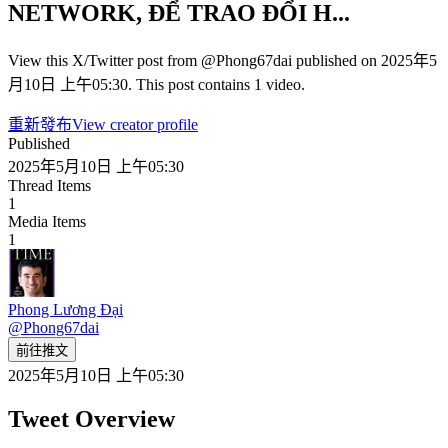
NETWORK, ĐỂ TRAO ĐỔI H...
View this X/Twitter post from @Phong67dai published on 2025年5
月10日 上午05:30. This post contains 1 video.
重新發布
View creator profile
Published
2025年5月10日 上午05:30
Thread Items
1
Media Items
1
Phong Lương Đại
@
Phong67dai
前往推文
2025年5月10日 上午05:30
Tweet Overview