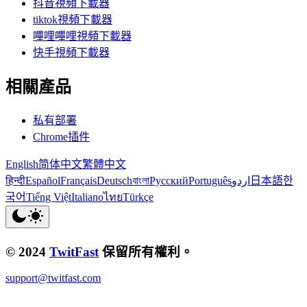
抖音視頻下載器
tiktok視頻下載器
嗶哩嗶哩視頻下載器
快手視頻下載器
相關產品
私有部署
Chrome插件
English
简体中文
繁體中文
हिन्दी
Español
Français
Deutsch
বাংলা
Русский
Português
اردو
日本語
한
국어
Tiếng Việt
Italiano
ไทย
Türkçe
© 2024
TwitFast
保留所有權利。
support@twitfast.com