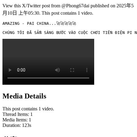
View this X/Twitter post from @Phong67dai published on 2025年5
月10日 上午05:30. This post contains 1 video.
AMAZING - PAI CHINA...🚀🚀🚀🚀🚀

CHÚNG TÔI ĐÃ SẴN SÀNG BƯỚC VÀO CUỘC CHƠI TIỀN ĐIỆN PI N
Media Details
This post contains 1 video.
Thread Items
:
1
Media Items
:
1
Duration:
123
s