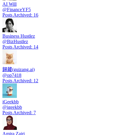
AI Will
@
FinanceYF5
Posts Archived
:
16
Business Hustlez
@
BizHustlez
Posts Archived
:
14
歸藏(guizang.ai)
@
op7418
Posts Archived
:
12
iGeekbb
@
igeekbb
Posts Archived
:
7
Amira Zairi