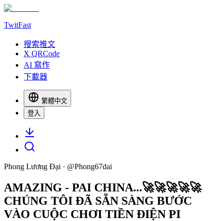
TwitFast
搜索推文
X QRCode
AI 寫作
下載器
繁體中文
登入
Phong Lương Đại
· @
Phong67dai
AMAZING - PAI CHINA...🚀🚀🚀🚀🚀
CHÚNG TÔI ĐÃ SẴN SÀNG BƯỚC
VÀO CUỘC CHƠI TIỀN ĐIỆN PI