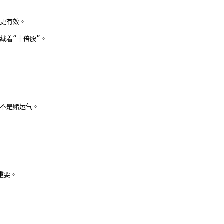
更有效。

着“十倍股”。

不是赌运气。

要。
