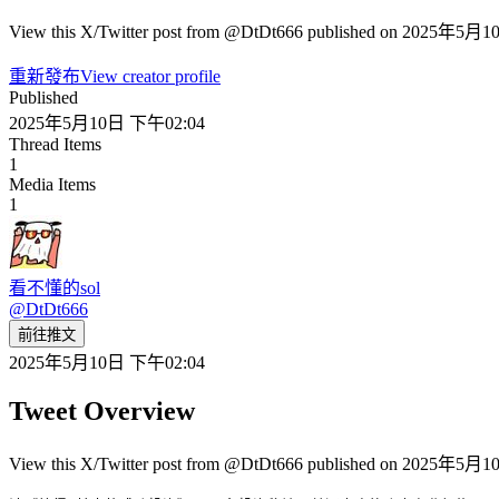
View this X/Twitter post from @DtDt666 published on 2025年5月10
重新發布
View creator profile
Published
2025年5月10日 下午02:04
Thread Items
1
Media Items
1
看不懂的sol
@
DtDt666
前往推文
2025年5月10日 下午02:04
Tweet Overview
View this X/Twitter post from @DtDt666 published on 2025年5月10