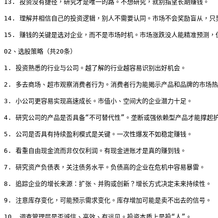
13. 投资没有捷径，研究才是唯一的路。不想研究，就别指望长期赚钱。

14. 理解并相信自己的投资逻辑，别人不需要认同。市场不会奖励盲从，只
15. 赚钱的关键是选对企业，而不是市场时机。市场涨跌没人能精准预测，
02、选股策略（共20条）

1. 投资熟悉的行业与公司。越了解的行业越容易识别出好机会。

2. 多去商场、超市观察消费者行为。消费者行为能揭示产品和品牌的市场热
3. 小公司更容易实现高速成长。市值小、空间大的企业潜力十足。

4. 研究公司的产品是否具备“不可替代性”。垄断或强依赖型产品才能撑起护
5. 公司是否具有持续盈利模式是关键。一次性爆发不如稳定赚钱。

6. 看重自由现金流而非仅仅利润。有现金进账才是真的赚到钱。

7. 研究资产负债表，关注债务水平。负债高的企业在危机中容易暴雷。

8. 追踪企业的增长来源：扩张、并购或创新？增长方式决定未来持续性。

9. 注意库存变化，可能预示需求变化。库存增加可能是卖不出去的信号。

10. 调查管理层是否诚信、高效、有远见。投资本质上是投“人”。
