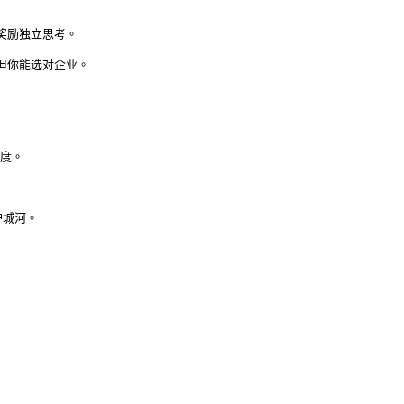
奖励独立思考。

但你能选对企业。

度。

城河。
