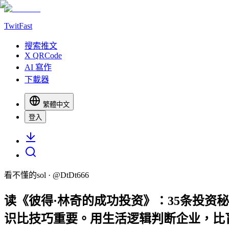
TwitFast
搜索推文
X QRCode
AI 寫作
下載器
繁體中文
登入
看不懂的sol
· @
DtDt666
读《彼得·林奇的成功投资》：35条投资秘
识比技巧重要。用生活逻辑判断企业，比盲目