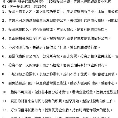
读《彼得·林奇的成功投资》：35条投资秘诀，普通人也能跑赢专业机构

01、关于投资理念（共15条）

1. 投资不需要天才，常识比技巧重要。用生活逻辑判断企业，比盲目用公式
2. 普通人可以通过观察生活发现优秀公司。去你常逛的超市和商场，可能就藏
3. 投资就像园艺，耐心等待收成。时间和耐心，是复利的最佳搭档。

4. 真正的机会来自冷门行业。被忽视的行业更容易发现低估值好公司。

5. 不必预测市场，关键是了解你买了什么。懂公司胜过猜行情。

6. 股票代表的是公司的一部分所有权，而非彩票。投资是和企业共成长，而
7. 投资不是一天的短跑，而是马拉松。要有长期持有好企业的耐心。

8. 市场短期是投票机，长期是称重机。热门不等于优秀，时间会验证价值。

9. 避免追逐热门股，热点背后常常是泡沫。越多人喊买的时候，越要小心。

10. 趋势不可预测，做好基本面分析才靠谱。看清企业质量，比猜对涨跌更重
11. 真正的财富来自时间与复利的积累。越早开始，越能让复利为你工作。

12. 好公司值得长期持有。找到优秀企业后，持有时间是你最大的朋友。
