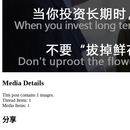
Media Details
This post contains 1 images.
Thread Items
:
1
Media Items
:
1
分享