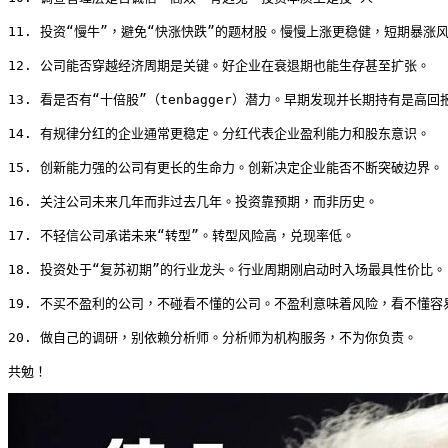
11. 投资“慢牛”，避免“快涨快跌”的题材股。慢慢上涨更稳健，短期暴涨风
12. 公司能否穿越经济周期是关键。好企业在衰退期也能生存甚至扩张。

13. 看是否有“十倍股”（tenbagger）潜力。早期发现并长期持有是高回报
14. 有规律分红的企业通常更稳定。分红代表企业盈利能力和股东意识。

15. 创新能力强的公司有更长的生命力。创新决定企业能否不断突破边界。

16. 关注公司未来几年而非过去几年。投资靠预期，而非历史。

17. 不轻信公司承诺未来“转型”。转型风险高，兑现率低。

18. 投资处于“复苏初期”的行业龙头。行业周期刚启动时入场最具性价比。

19. 不买不盈利的公司，不碰看不懂的公司。不盈利意味着风险，看不懂容易
20. 做自己的调研，别依赖分析师。分析师为机构服务，不为你负责。

共勉！